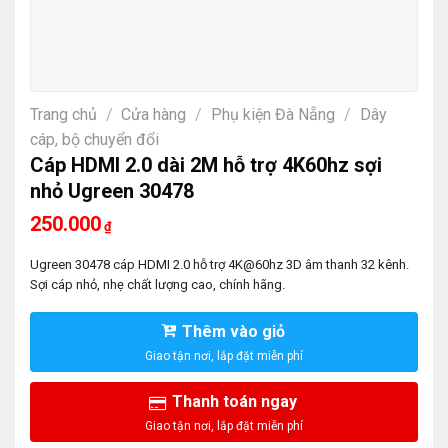
Trang chủ
/
Cửa hàng
/
Phụ kiện Đà Nẵng
/
Dây
cáp, bộ chuyển đổi
Cáp HDMI 2.0 dài 2M hỗ trợ 4K60hz sợi
nhỏ Ugreen 30478
250.000
₫
Ugreen 30478 cáp HDMI 2.0 hỗ trợ 4K@60hz 3D âm thanh 32 kênh.
Sợi cáp nhỏ, nhẹ chất lượng cao, chính hãng.
Thêm vào giỏ
Thanh toán ngay