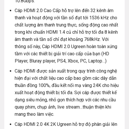
10.8Gbps.
Cáp HDMI 2.0 Cao Cấp hỗ trợ lên đến 32 kênh âm
thanh và hoạt động với tần số đạt tới 1536 kHz cho
chất lượng âm thanh trung thực, sống động cao nhất
trong khi chuẩn HDMI 1.4 củ chỉ hỗ trợ tối đa 8 kênh
âm thanh và tần số chỉ đạt khoảng 768kHz. Với
thông số này, Cáp HDMI 2.0 Ugreen hoàn toàn xứng
tầm với các thiết bị giải trí cao cấp của bạn (HD
Player, Bluray player, PS4, Xbox, PC, Laptop…)
Cáp HDMI được sản xuất trong quy trình công nghệ
hiện đại với chất liệu cao cấp bao gồm các dây dẫn
thuần đồng 100%, đầu kết nối mạ vàng 24K cho hiệu
xuất hoạt động thiết bị tối đa. Sợi cáp được thiết kế
dạng siêu mỏng, nhỏ gọn thích hợp với các nhu cầu
quay phim, chụp ảnh, live stream…thuận thiện khi
mang theo làm việc.
Cáp HDMI 2.0 4K 2K Ugreen hỗ trợ độ phân giải lên