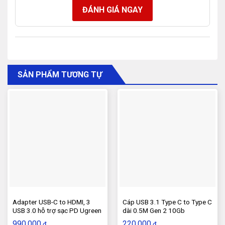
ĐÁNH GIÁ NGAY
SẢN PHẨM TƯƠNG TỰ
Adapter USB-C to HDMI, 3
Cáp USB 3.1 Type C to Type C
USB 3.0 hỗ trợ sạc PD Ugreen
dài 0.5M Gen 2 10Gb
50209
990.000
220.000
₫
₫