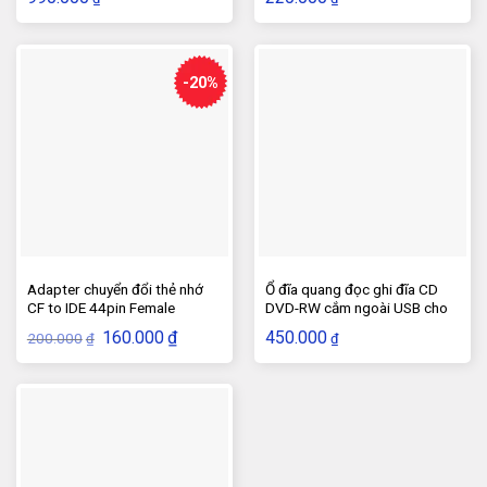
-20%
Adapter chuyển đổi thẻ nhớ
Ổ đĩa quang đọc ghi đĩa CD
CF to IDE 44pin Female
DVD-RW cắm ngoài USB cho
Laptop, PC
Giá
Giá
160.000
₫
450.000
200.000
₫
₫
gốc
hiện
là:
tại
200.000₫.
là:
160.000₫.