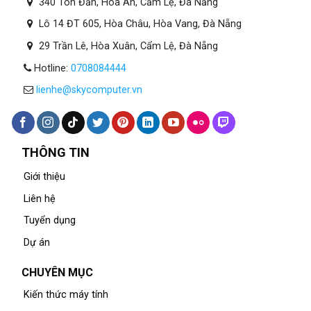
340 Tôn Đản, Hòa An, Cẩm Lệ, Đà Nẵng
Lô 14 ĐT 605, Hòa Châu, Hòa Vang, Đà Nẵng
29 Trần Lê, Hòa Xuân, Cẩm Lệ, Đà Nẵng
Hotline:
0708084444
lienhe@skycomputer.vn
THÔNG TIN
Giới thiệu
Liên hệ
Tuyển dụng
Dự án
CHUYÊN MỤC
Kiến thức máy tính