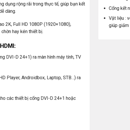
 dụng rộng rãi trong thực tế, giúp bạn kết
Cổng kết 
 dễ dàng.
Vật liệu :
 cao 2K, Full HD 1080P (1920×1080),
giúp giảm t
chờn hay kén thiết bị.
 HDMI:
ng DVI-D 24+1) ra màn hình máy tính, TV
 HD Player, Androidbox, Laptop, STB…) ra
cho các thiết bị cổng DVI-D 24+1 hoặc