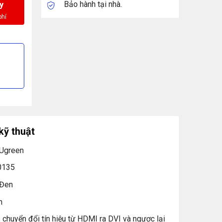
Bảo hành tại nhà.
y
kỹ thuật
 Ugreen
0135
 Đen
m
: chuyển đổi tín hiệu từ HDMI ra DVI và ngược lại