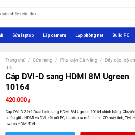
nh
Sửa laptop
Lắp camera
Lắp phòng net
Build PC
Trang chủ
/
Cửa hàng
/
Phụ kiện Đà Nẵng
/
Dây cáp, bộ c
đổi
Cáp DVI-D sang HDMI 8M Ugreen
10164
420.000
₫
Cáp DVI-D 24+1 Dual Link sang HDMI 8M Ugreen 10164 chính hãng. Chuyển
chiều giữa HDMI và DVI, kết nối PC, Laptop ra màn hình LCD máy tính, Tivi, 
switch HDMI/DVI.