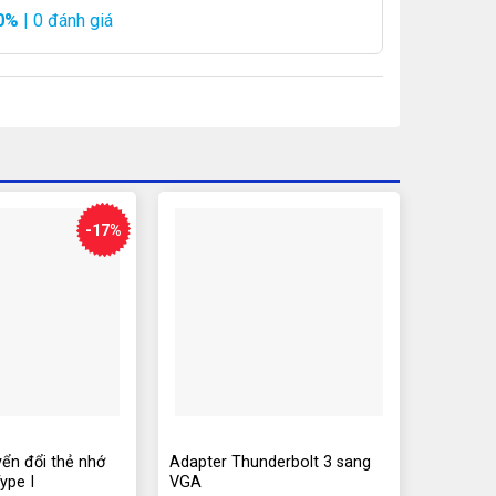
0%
| 0 đánh giá
-17%
ển đổi thẻ nhớ
Adapter Thunderbolt 3 sang
ype I
VGA