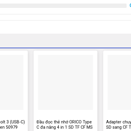
olt 3 (USB-C)
Đầu đọc thẻ nhớ ORICO Type
Adapter chuy
een 50979
C đa năng 4 in 1 SD TF CF MS
SD sang CF T