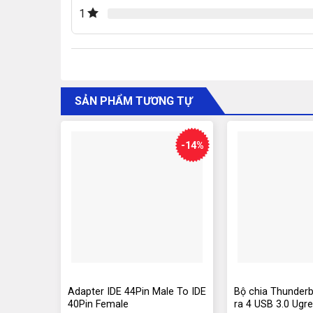
1
SẢN PHẨM TƯƠNG TỰ
-14%
Adapter IDE 44Pin Male To IDE
Bộ chia Thunderb
40Pin Female
ra 4 USB 3.0 Ugr