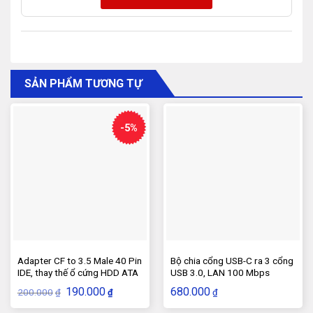
SẢN PHẨM TƯƠNG TỰ
-5%
Adapter CF to 3.5 Male 40 Pin
Bộ chia cổng USB-C ra 3 cổng
IDE, thay thế ổ cứng HDD ATA
USB 3.0, LAN 100 Mbps
bằng thẻ nhớ CF
Ugreen 40382
Giá
Giá
190.000
680.000
200.000
₫
₫
₫
gốc
hiện
là:
tại