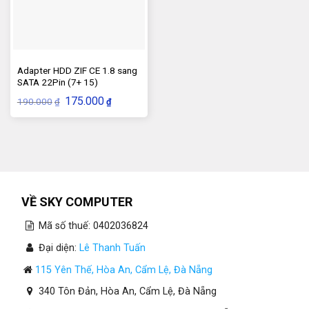
Adapter HDD ZIF CE 1.8 sang
SATA 22Pin (7+ 15)
Giá
Giá
175.000
190.000
₫
₫
gốc
hiện
là:
tại
190.000₫.
là:
175.000₫.
VỀ SKY COMPUTER
Mã số thuế: 0402036824
Đại diện:
Lê Thanh Tuấn
115 Yên Thế, Hòa An, Cẩm Lệ, Đà Nẵng
340 Tôn Đản, Hòa An, Cẩm Lệ, Đà Nẵng