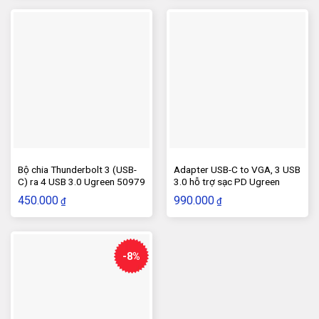
200.000₫.
là:
190.000₫.
Bộ chia Thunderbolt 3 (USB-
Adapter USB-C to VGA, 3 USB
C) ra 4 USB 3.0 Ugreen 50979
3.0 hỗ trợ sạc PD Ugreen
50210
450.000
990.000
₫
₫
-8%