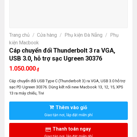
Trang chủ
/
Cửa hàng
/
Phụ kiện Đà Nẵng
/
Phụ
kiện Macbook
Cáp chuyển đổi Thunderbolt 3 ra VGA,
USB 3.0, hỗ trợ sạc Ugreen 30376
1.050.000
₫
Cáp chuyển đổi USB Type C (Thunderbolt 3) ra VGA, USB 3.0 hỗ trợ
sạc PD Ugreen 30376. Dùng kết nối new Macbook 13, 12, 15, XPS
13 ra máy chiếu, Tivi
Thêm vào giỏ
Thanh toán ngay