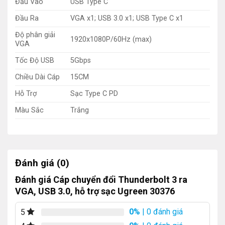
Đầu Vào
USB Type C
Đầu Ra
VGA x1; USB 3.0 x1; USB Type C x1
Độ phân giải
1920x1080P/60Hz (max)
VGA
Tốc Độ USB
5Gbps
Chiều Dài Cáp
15CM
Hỗ Trợ
Sạc Type C PD
Màu Sắc
Trắng
Đánh giá (0)
Đánh giá Cáp chuyển đổi Thunderbolt 3 ra
VGA, USB 3.0, hỗ trợ sạc Ugreen 30376
0%
| 0 đánh giá
5