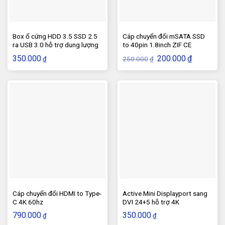
Box ổ cứng HDD 3.5 SSD 2.5
Cáp chuyển đổi mSATA SSD
ra USB 3.0 hỗ trợ dung lượng
to 40pin 1.8inch ZIF CE
16TB
Giá
Giá
350.000
200.000
₫
250.000
₫
₫
gốc
hiện
là:
tại
250.000₫.
là:
200.000₫.
Cáp chuyển đổi HDMI to Type-
Active Mini Displayport sang
C 4K 60hz
DVI 24+5 hỗ trợ 4K
790.000
350.000
₫
₫