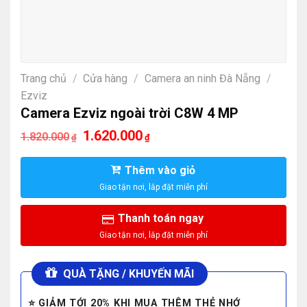
Trang chủ
/
Cửa hàng
/
Camera an ninh Đà Nẵng
/
Ezviz
Camera Ezviz ngoài trời C8W 4 MP
Giá
Giá
1.620.000
1.820.000
₫
₫
gốc
hiện
là:
tại
1.820.000₫.
là:
Thêm vào giỏ
1.620.000₫.
Thanh toán ngay
QUÀ TẶNG / KHUYẾN MÃI
⭐ GIẢM TỚI 20% KHI MUA THÊM THẺ NHỚ