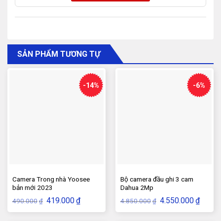
SẢN PHẨM TƯƠNG TỰ
-14%
-6%
Camera Trong nhà Yoosee
Bộ camera đầu ghi 3 cam
bản mới 2023
Dahua 2Mp
Giá
Giá
Giá
Giá
419.000
₫
4.550.000
₫
490.000
4.850.000
₫
₫
gốc
hiện
gốc
hiện
là:
tại
là:
tại
490.000₫.
là:
4.850.000₫.
là: