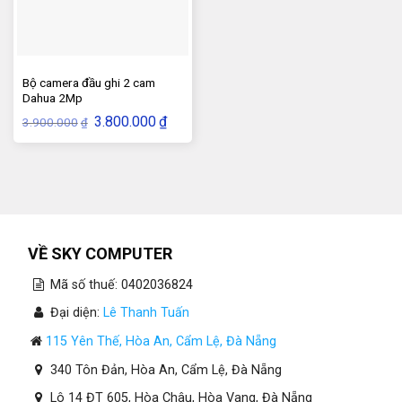
Bộ camera đầu ghi 2 cam
Dahua 2Mp
Giá
Giá
3.800.000
₫
3.900.000
₫
gốc
hiện
là:
tại
3.900.000₫.
là:
3.800.000₫.
VỀ SKY COMPUTER
Mã số thuế: 0402036824
Đại diện:
Lê Thanh Tuấn
115 Yên Thế, Hòa An, Cẩm Lệ, Đà Nẵng
340 Tôn Đản, Hòa An, Cẩm Lệ, Đà Nẵng
Lô 14 ĐT 605, Hòa Châu, Hòa Vang, Đà Nẵng