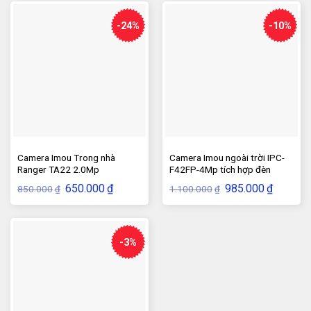
419.000₫.
4.550.
-24%
-10%
Camera Imou Trong nhà
Camera Imou ngoài trời IPC-
Ranger TA22 2.0Mp
F42FP-4Mp tích hợp đèn
Spotlight
Giá
Giá
Giá
Giá
650.000
₫
985.000
₫
850.000
1.100.000
₫
₫
gốc
hiện
gốc
hiện
là:
tại
là:
tại
850.000₫.
là:
1.100.000₫.
là:
650.000₫.
985.000₫
-3%