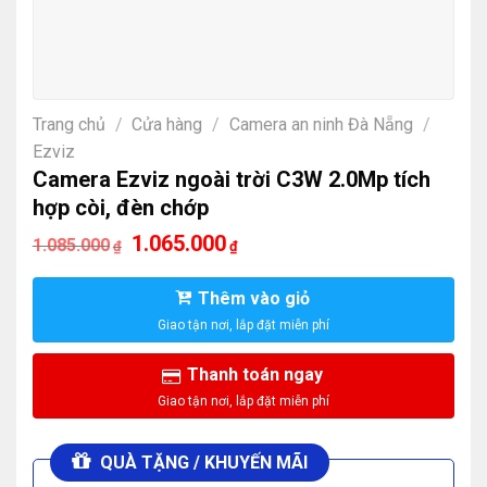
Trang chủ
/
Cửa hàng
/
Camera an ninh Đà Nẵng
/
Ezviz
Camera Ezviz ngoài trời C3W 2.0Mp tích
hợp còi, đèn chớp
Giá
Giá
1.065.000
1.085.000
₫
₫
gốc
hiện
là:
tại
1.085.000₫.
là:
Thêm vào giỏ
1.065.000₫.
Thanh toán ngay
QUÀ TẶNG / KHUYẾN MÃI