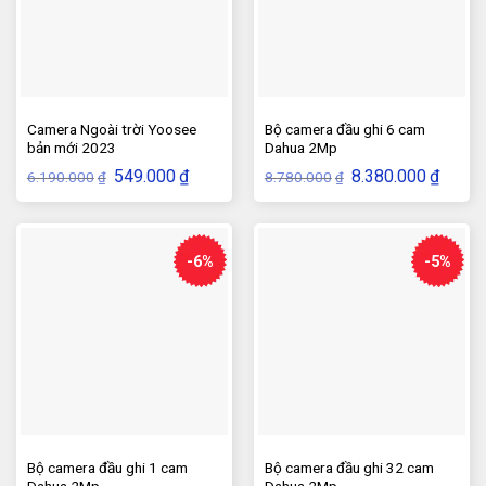
Camera Ngoài trời Yoosee
Bộ camera đầu ghi 6 cam
bản mới 2023
Dahua 2Mp
Giá
Giá
Giá
Giá
549.000
₫
8.380.000
₫
6.190.000
8.780.000
₫
₫
gốc
hiện
gốc
hiện
là:
tại
là:
tại
6.190.000₫.
là:
8.780.000₫.
là:
549.000₫.
8.380.
-6%
-5%
Bộ camera đầu ghi 1 cam
Bộ camera đầu ghi 32 cam