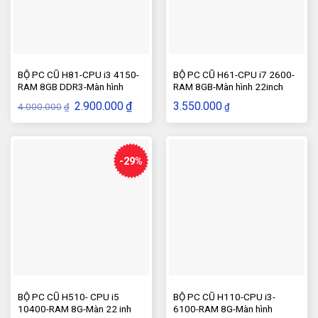
BỘ PC CŨ H81-CPU i3 4150-
BỘ PC CŨ H61-CPU i7 2600-
RAM 8GB DDR3-Màn hình
RAM 8GB-Màn hình 22inch
17inch
Giá
Giá
2.900.000
₫
3.550.000
4.000.000
₫
₫
gốc
hiện
là:
tại
4.000.000₫.
là:
2.900.000₫.
-29%
BỘ PC CŨ H510- CPU i5
BỘ PC CŨ H110-CPU i3-
10400-RAM 8G-Màn 22 inh
6100-RAM 8G-Màn hình