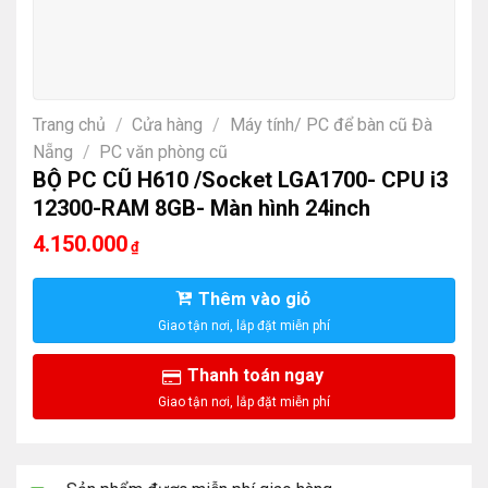
Trang chủ
/
Cửa hàng
/
Máy tính/ PC để bàn cũ Đà
Nẵng
/
PC văn phòng cũ
BỘ PC CŨ H610 /Socket LGA1700- CPU i3
12300-RAM 8GB- Màn hình 24inch
4.150.000
₫
Thêm vào giỏ
Thanh toán ngay