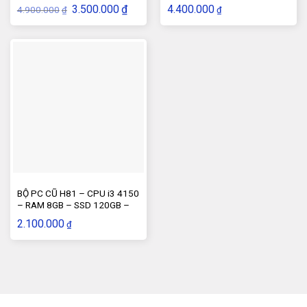
22inch
Giá
Giá
3.500.000
₫
4.400.000
4.900.000
₫
₫
gốc
hiện
là:
tại
4.900.000₫.
là:
3.500.000₫.
BỘ PC CŨ H81 – CPU i3 4150
– RAM 8GB – SSD 120GB –
Màn hình 20inch
2.100.000
₫