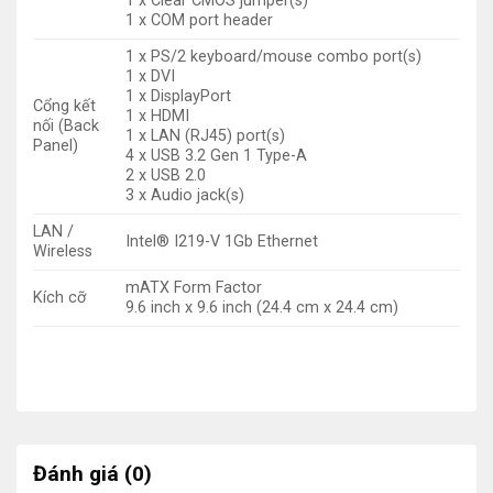
1 x Clear CMOS jumper(s)
1 x COM port header
1 x PS/2 keyboard/mouse combo port(s)
1 x DVI
1 x DisplayPort
Cổng kết
1 x HDMI
nối (Back
1 x LAN (RJ45) port(s)
Panel)
4 x USB 3.2 Gen 1 Type-A
2 x USB 2.0
3 x Audio jack(s)
LAN /
Intel® I219-V 1Gb Ethernet
Wireless
mATX Form Factor
Kích cỡ
9.6 inch x 9.6 inch (24.4 cm x 24.4 cm)
Đánh giá (0)