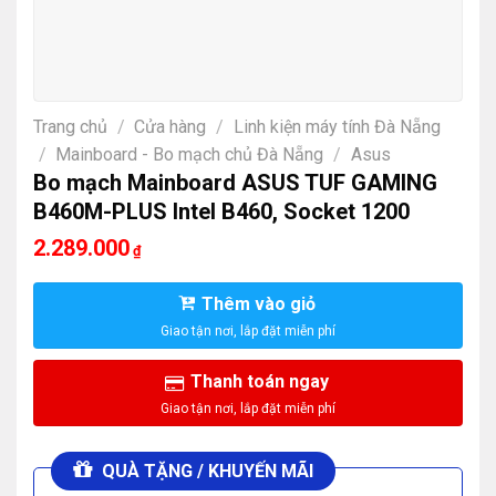
Trang chủ
/
Cửa hàng
/
Linh kiện máy tính Đà Nẵng
/
Mainboard - Bo mạch chủ Đà Nẵng
/
Asus
Bo mạch Mainboard ASUS TUF GAMING
B460M-PLUS Intel B460, Socket 1200
2.289.000
₫
Thêm vào giỏ
Thanh toán ngay
QUÀ TẶNG / KHUYẾN MÃI