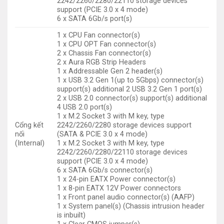
2242/2260/2280/22110 storage devices
support (PCIE 3.0 x 4 mode)
6 x SATA 6Gb/s port(s)
1 x CPU Fan connector(s)
1 x CPU OPT Fan connector(s)
2 x Chassis Fan connector(s)
2 x Aura RGB Strip Headers
1 x Addressable Gen 2 header(s)
1 x USB 3.2 Gen 1(up to 5Gbps) connector(s)
support(s) additional 2 USB 3.2 Gen 1 port(s)
2 x USB 2.0 connector(s) support(s) additional
4 USB 2.0 port(s)
1 x M.2 Socket 3 with M key, type
Cổng kết
2242/2260/2280 storage devices support
nối
(SATA & PCIE 3.0 x 4 mode)
(Internal)
1 x M.2 Socket 3 with M key, type
2242/2260/2280/22110 storage devices
support (PCIE 3.0 x 4 mode)
6 x SATA 6Gb/s connector(s)
1 x 24-pin EATX Power connector(s)
1 x 8-pin EATX 12V Power connectors
1 x Front panel audio connector(s) (AAFP)
1 x System panel(s) (Chassis intrusion header
is inbuilt)