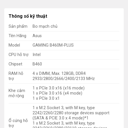
Thông số kỹ thuật
Sản phẩm
Bo mạch chủ
Tên Hãng
Asus
Model
GAMING B460M-PLUS
CPU hỗ trợ
Intel
Chipset
B460
RAM hỗ
4 x DIMM, Max. 128GB, DDR4
trợ
2933/2800/2666/2400/2133 MHz
1 x PCIe 3.0 x16 (x16 mode)
Khe cắm
1 x PCIe 3.0 x16 (x4 mode)
mở rộng
1 x PCIe 3.0 x1
1 x M.2 Socket 3, with M key, type
2242/2260/2280 storage devices support
(SATA & PCIE 3.0 x 4 mode)*1
Ổ cứng hỗ
1 x M.2 Socket 3, with M key, type
trợ