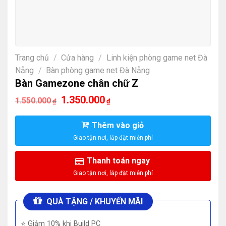
Trang chủ
/
Cửa hàng
/
Linh kiện phòng game net Đà
Nẵng
/
Bàn phòng game net Đà Nẵng
Bàn Gamezone chân chữ Z
Giá
Giá
1.350.000
1.550.000
₫
₫
gốc
hiện
là:
tại
1.550.000₫.
là:
Thêm vào giỏ
1.350.000₫.
Thanh toán ngay
QUÀ TẶNG / KHUYẾN MÃI
⭐ Giảm 10% khi Build PC