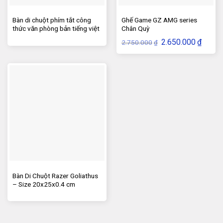
Bàn di chuột phím tắt công
Ghế Game GZ AMG series
thức văn phòng bản tiếng việt
Chân Quỳ
300 x 700mm
Giá
Giá
2.650.000
₫
2.750.000
₫
gốc
hiện
là:
tại
2.750.000₫.
là:
2.650.
Bàn Di Chuột Razer Goliathus
– Size 20x25x0.4 cm