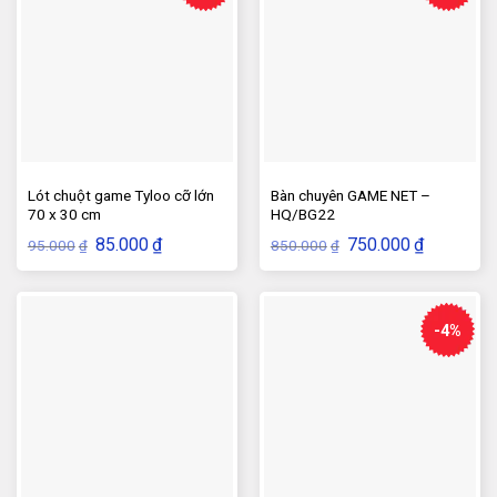
Lót chuột game Tyloo cỡ lớn
Bàn chuyên GAME NET –
70 x 30 cm
HQ/BG22
Giá
Giá
Giá
Giá
85.000
₫
750.000
₫
95.000
850.000
₫
₫
gốc
hiện
gốc
hiện
là:
tại
là:
tại
95.000₫.
là:
850.000₫.
là:
85.000₫.
750.000₫.
-4%