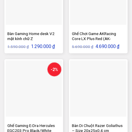
Bàn Gaming Home desk V2
Ghế Chơi Game AKRacing
mặt kính chữ Z
Core LX Plus Red (AK-
LXPLUS-RD)
Giá
Giá
Giá
Giá
1.290.000
₫
4.690.000
₫
1.590.000
5.690.000
₫
₫
gốc
hiện
gốc
hiện
là:
tại
là:
tại
1.590.000₫.
là:
5.690.000₫.
là:
1.290.000₫.
4.690.
-2%
Ghế Gaming E-Dra Hercules
Bàn Di Chuột Razer Goliathus
EGC203 Pro Black/White
– Size 20x25x0.4 cm