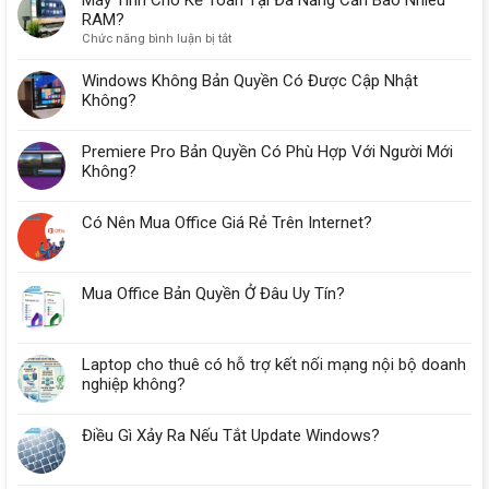
RAM?
ở
Chức năng bình luận bị tắt
Máy
Tính
Windows Không Bản Quyền Có Được Cập Nhật
Cho
Không?
Kế
Toán
Premiere Pro Bản Quyền Có Phù Hợp Với Người Mới
Tại
Đà
Không?
Nẵng
Cần
Có Nên Mua Office Giá Rẻ Trên Internet?
Bao
Nhiêu
RAM?
Mua Office Bản Quyền Ở Đâu Uy Tín?
Laptop cho thuê có hỗ trợ kết nối mạng nội bộ doanh
nghiệp không?
Điều Gì Xảy Ra Nếu Tắt Update Windows?