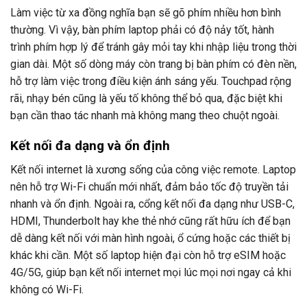
Làm việc từ xa đồng nghĩa bạn sẽ gõ phím nhiều hơn bình
thường. Vì vậy, bàn phím laptop phải có độ nảy tốt, hành
trình phím hợp lý để tránh gây mỏi tay khi nhập liệu trong thời
gian dài. Một số dòng máy còn trang bị bàn phím có đèn nền,
hỗ trợ làm việc trong điều kiện ánh sáng yếu. Touchpad rộng
rãi, nhạy bén cũng là yếu tố không thể bỏ qua, đặc biệt khi
bạn cần thao tác nhanh mà không mang theo chuột ngoài.
Kết nối đa dạng và ổn định
Kết nối internet là xương sống của công việc remote. Laptop
nên hỗ trợ Wi-Fi chuẩn mới nhất, đảm bảo tốc độ truyền tải
nhanh và ổn định. Ngoài ra, cổng kết nối đa dạng như USB-C,
HDMI, Thunderbolt hay khe thẻ nhớ cũng rất hữu ích để bạn
dễ dàng kết nối với màn hình ngoài, ổ cứng hoặc các thiết bị
khác khi cần. Một số laptop hiện đại còn hỗ trợ eSIM hoặc
4G/5G, giúp bạn kết nối internet mọi lúc mọi nơi ngay cả khi
không có Wi-Fi.