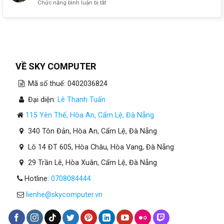
ở
Chức năng bình luận bị tắt
Máy
Tính
Cho
Kế
Toán
Tại
Đà
VỀ SKY COMPUTER
Nẵng
Cần
Mã số thuế: 0402036824
Bao
Nhiêu
Đại diện:
Lê Thanh Tuấn
RAM?
115 Yên Thế, Hòa An, Cẩm Lệ, Đà Nẵng
340 Tôn Đản, Hòa An, Cẩm Lệ, Đà Nẵng
Lô 14 ĐT 605, Hòa Châu, Hòa Vang, Đà Nẵng
29 Trần Lê, Hòa Xuân, Cẩm Lệ, Đà Nẵng
Hotline:
0708084444
lienhe@skycomputer.vn