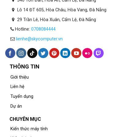
340 Tôn Đản, Hòa An, Cẩm Lệ, Đà Nẵng
Lô 14 ĐT 605, Hòa Châu, Hòa Vang, Đà Nẵng
29 Trần Lê, Hòa Xuân, Cẩm Lệ, Đà Nẵng
Hotline:
0708084444
lienhe@skycomputer.vn
THÔNG TIN
Giới thiệu
Liên hệ
Tuyển dụng
Dự án
CHUYÊN MỤC
Kiến thức máy tính