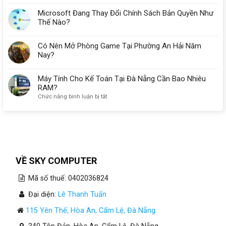
Microsoft Đang Thay Đổi Chính Sách Bản Quyền Như
Thế Nào?
Có Nên Mở Phòng Game Tại Phường An Hải Năm
Nay?
Máy Tính Cho Kế Toán Tại Đà Nẵng Cần Bao Nhiêu
RAM?
ở
Chức năng bình luận bị tắt
Máy
Tính
Cho
Kế
Toán
Tại
Đà
VỀ SKY COMPUTER
Nẵng
Cần
Mã số thuế: 0402036824
Bao
Nhiêu
Đại diện:
Lê Thanh Tuấn
RAM?
115 Yên Thế, Hòa An, Cẩm Lệ, Đà Nẵng