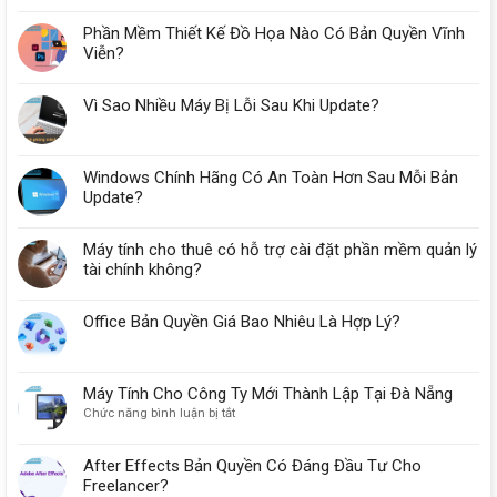
Phần Mềm Thiết Kế Đồ Họa Nào Có Bản Quyền Vĩnh
Viễn?
Vì Sao Nhiều Máy Bị Lỗi Sau Khi Update?
Windows Chính Hãng Có An Toàn Hơn Sau Mỗi Bản
Update?
Máy tính cho thuê có hỗ trợ cài đặt phần mềm quản lý
tài chính không?
Office Bản Quyền Giá Bao Nhiêu Là Hợp Lý?
Máy Tính Cho Công Ty Mới Thành Lập Tại Đà Nẵng
ở
Chức năng bình luận bị tắt
Máy
Tính
After Effects Bản Quyền Có Đáng Đầu Tư Cho
Cho
Freelancer?
Công