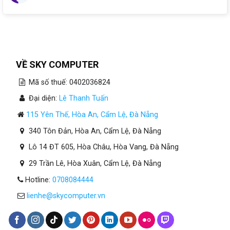
Ty
Mới
Thành
Lập
Tại
Đà
Nẵng
VỀ SKY COMPUTER
Mã số thuế: 0402036824
Đại diện:
Lê Thanh Tuấn
115 Yên Thế, Hòa An, Cẩm Lệ, Đà Nẵng
340 Tôn Đản, Hòa An, Cẩm Lệ, Đà Nẵng
Lô 14 ĐT 605, Hòa Châu, Hòa Vang, Đà Nẵng
29 Trần Lê, Hòa Xuân, Cẩm Lệ, Đà Nẵng
Hotline:
0708084444
lienhe@skycomputer.vn