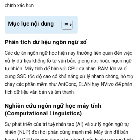
chính xác hơn.
Mục lục nội dung
Phân tích dữ liệu ngôn ngữ số
Các dự án ngôn ngữ học hiện nay thường liên quan đến việc
xử lý dữ liệu khổng lồ từ văn bản, giọng nói, hoặc ngôn ngữ
tự nhiên. Máy tính để bàn với CPU đa nhân, RAM lớn và ổ
cứng SSD tốc độ cao có khả năng xử lý nhanh chóng, hỗ trợ
chạy các phần mềm như AntConc, ELAN hay NVivo để phân
tích dữ liệu văn bản và âm thanh.
Nghiên cứu ngôn ngữ học máy tính
(Computational Linguistics)
Sự phát triển của trí tuệ nhân tạo (AI) và xử lý ngôn ngữ tự
nhiên (NLP) đòi hỏi phần cứng mạnh mẽ. Máy tính để bàn
trang bị GPU chuyên dụng cho phép huấn luyện các mô hình