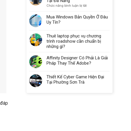
Tại Đà Nẵng
ở
Chức năng bình luận bị tắt
Máy
Tính
Mua Windows Bản Quyền Ở Đâu
Cho
Uy Tín?
Doanh
Nghiệp
Thuê laptop phục vụ chương
Nhỏ
Tại
trình roadshow cần chuẩn bị
Đà
những gì?
Nẵng
Affinity Designer Có Phải Là Giải
Pháp Thay Thế Adobe?
Thiết Kế Cyber Game Hiện Đại
Tại Phường Sơn Trà
 đáp