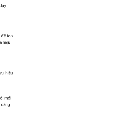
 dạy
 để tạo
à hiệu
ưu: hiệu
đổi mới
ễ dàng