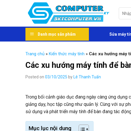
Skip
to
Tìm
kiếm:
content
Danh mục sản phẩm
Sửa máy tí
Trang chủ
»
Kiến thức máy tính
»
Các xu hướng máy tí
Các xu hướng máy tính để bà
Posted on
03/10/2025
by
Lê Thanh Tuấn
Trong bối cảnh giáo dục đang ngày càng ứng dụng 
giảng dạy, học tập cũng như quản lý. Cùng với sự ph
sử dụng và phát triển máy tính để bàn đang tác động
Mục lục nội dung