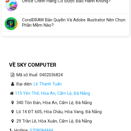
Office Chính Hãng Có Được Bảo Hành Không?
CorelDRAW Bản Quyền Và Adobe Illustrator Nên Chọn
Phần Mềm Nào?
VỀ SKY COMPUTER
Mã số thuế: 0402036824
Đại diện:
Lê Thanh Tuấn
115 Yên Thế, Hòa An, Cẩm Lệ, Đà Nẵng
340 Tôn Đản, Hòa An, Cẩm Lệ, Đà Nẵng
Lô 14 ĐT 605, Hòa Châu, Hòa Vang, Đà Nẵng
29 Trần Lê, Hòa Xuân, Cẩm Lệ, Đà Nẵng
Hotline:
0708084444