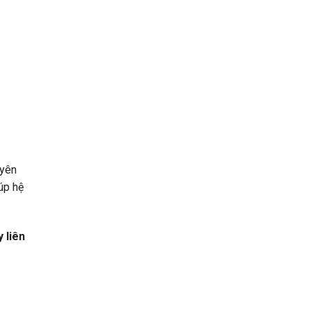
uyên
úp hệ
y liên