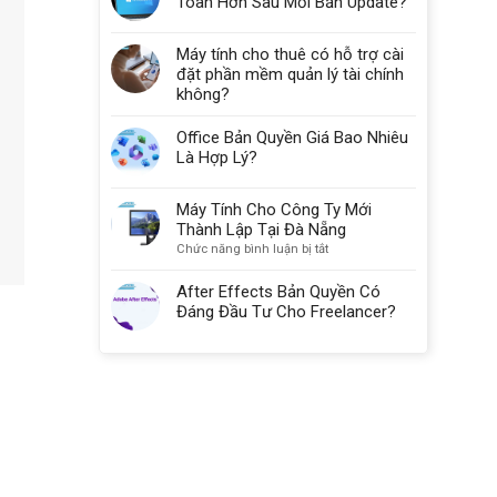
Toàn Hơn Sau Mỗi Bản Update?
Máy tính cho thuê có hỗ trợ cài
đặt phần mềm quản lý tài chính
không?
Office Bản Quyền Giá Bao Nhiêu
Là Hợp Lý?
Máy Tính Cho Công Ty Mới
Thành Lập Tại Đà Nẵng
ở
Chức năng bình luận bị tắt
Máy
Tính
After Effects Bản Quyền Có
Cho
Đáng Đầu Tư Cho Freelancer?
Công
Ty
Mới
Thành
Lập
Tại
Đà
Nẵng