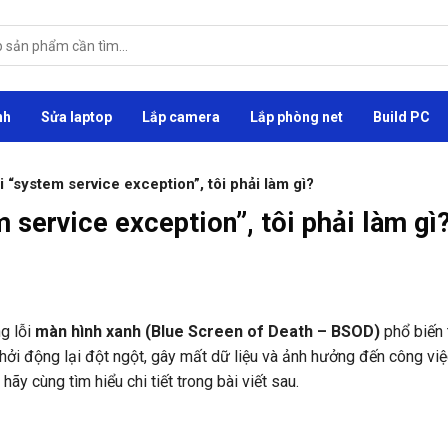
nh
Sửa laptop
Lắp camera
Lắp phòng net
Build PC
ỗi “system service exception”, tôi phải làm gì?
m service exception”, tôi phải làm gì
g lỗi
màn hình xanh (Blue Screen of Death – BSOD)
phổ biến 
hởi động lại đột ngột, gây mất dữ liệu và ảnh hưởng đến công việ
y cùng tìm hiểu chi tiết trong bài viết sau.