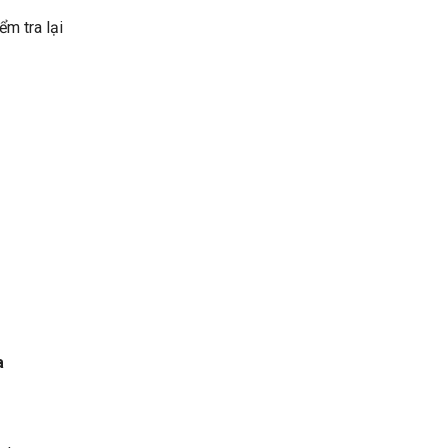
ểm tra lại
a