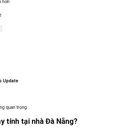
h hơn
c
s Update
ng quan trọng
y tính tại nhà Đà Nẵng?