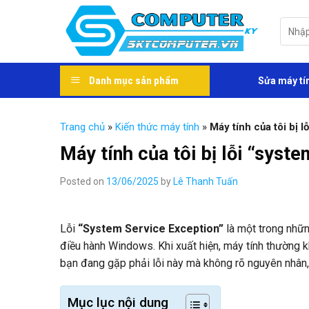
Skip
to
Tìm
kiếm:
content
Danh mục sản phẩm
Sửa máy tí
Trang chủ
»
Kiến thức máy tính
»
Máy tính của tôi bị l
Máy tính của tôi bị lỗi “syste
Posted on
13/06/2025
by
Lê Thanh Tuấn
Lỗi
“System Service Exception”
là một trong nhữn
điều hành Windows. Khi xuất hiện, máy tính thường k
bạn đang gặp phải lỗi này mà không rõ nguyên nhân, hã
Mục lục nội dung