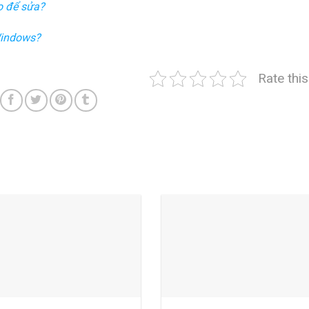
ao để sửa?
Windows?
Rate thi