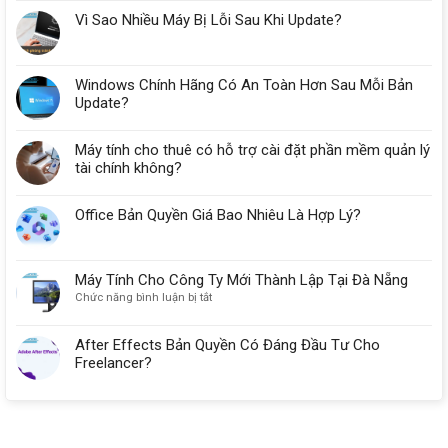
Vì Sao Nhiều Máy Bị Lỗi Sau Khi Update?
Windows Chính Hãng Có An Toàn Hơn Sau Mỗi Bản
Update?
Máy tính cho thuê có hỗ trợ cài đặt phần mềm quản lý
tài chính không?
Office Bản Quyền Giá Bao Nhiêu Là Hợp Lý?
Máy Tính Cho Công Ty Mới Thành Lập Tại Đà Nẵng
ở
Chức năng bình luận bị tắt
Máy
Tính
After Effects Bản Quyền Có Đáng Đầu Tư Cho
Cho
Freelancer?
Công
Ty
Mới
Thành
Lập