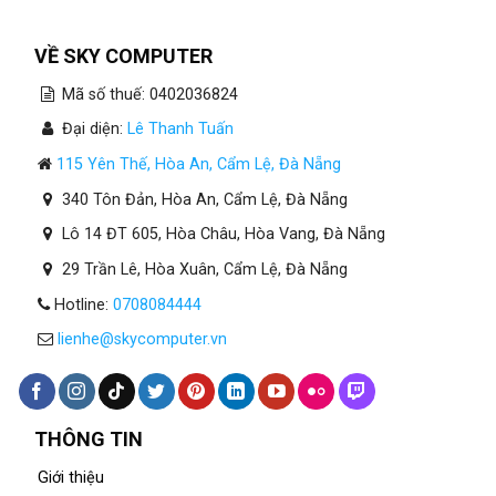
Tại
Đà
Nẵng
VỀ SKY COMPUTER
Mã số thuế: 0402036824
Đại diện:
Lê Thanh Tuấn
115 Yên Thế, Hòa An, Cẩm Lệ, Đà Nẵng
340 Tôn Đản, Hòa An, Cẩm Lệ, Đà Nẵng
Lô 14 ĐT 605, Hòa Châu, Hòa Vang, Đà Nẵng
29 Trần Lê, Hòa Xuân, Cẩm Lệ, Đà Nẵng
Hotline:
0708084444
lienhe@skycomputer.vn
THÔNG TIN
Giới thiệu