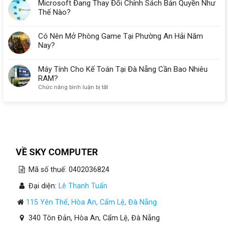
Microsoft Đang Thay Đổi Chính Sách Bản Quyền Như
Thế Nào?
Có Nên Mở Phòng Game Tại Phường An Hải Năm
Nay?
Máy Tính Cho Kế Toán Tại Đà Nẵng Cần Bao Nhiêu
RAM?
ở
Chức năng bình luận bị tắt
Máy
Tính
Cho
Kế
Toán
Tại
Đà
VỀ SKY COMPUTER
Nẵng
Cần
Mã số thuế: 0402036824
Bao
Nhiêu
Đại diện:
Lê Thanh Tuấn
RAM?
115 Yên Thế, Hòa An, Cẩm Lệ, Đà Nẵng
340 Tôn Đản, Hòa An, Cẩm Lệ, Đà Nẵng