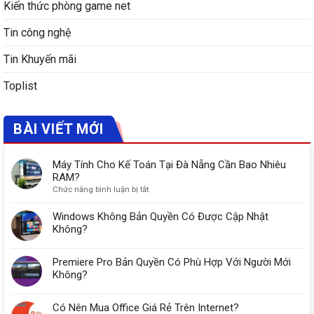
Kiến thức phòng game net
Tin công nghệ
Tin Khuyến mãi
Toplist
BÀI VIẾT MỚI
Máy Tính Cho Kế Toán Tại Đà Nẵng Cần Bao Nhiêu
RAM?
ở
Chức năng bình luận bị tắt
Máy
Tính
Windows Không Bản Quyền Có Được Cập Nhật
Cho
Không?
Kế
Toán
Premiere Pro Bản Quyền Có Phù Hợp Với Người Mới
Tại
Đà
Không?
Nẵng
Cần
Có Nên Mua Office Giá Rẻ Trên Internet?
Bao