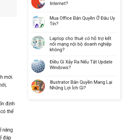
Internet?
Nhiêu
RAM?
Mua Office Bản Quyền Ở Đâu Uy
Tín?
Laptop cho thuê có hỗ trợ kết
nối mạng nội bộ doanh nghiệp
không?
Điều Gì Xảy Ra Nếu Tắt Update
Windows?
nh mới.
Illustrator Bản Quyền Mang Lại
ới,
Những Lợi Ích Gì?
ổn định
 có thể
ể nâng
để đáp