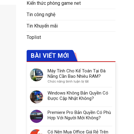
Kiến thức phòng game net
Tin công nghệ
Tin Khuyến mãi
Toplist
BÀI VIẾT MỚI
Máy Tính Cho Kế Toán Tại Đà
Nẵng Cần Bao Nhiêu RAM?
ở
Chức năng bình luận bị tắt
Máy
Tính
Windows Không Bản Quyền Có
Cho
Được Cập Nhật Không?
Kế
Toán
Premiere Pro Bản Quyền Có Phù
Tại
Đà
Hợp Với Người Mới Không?
Nẵng
Cần
Có Nên Mua Office Giá Rẻ Trên
Bao