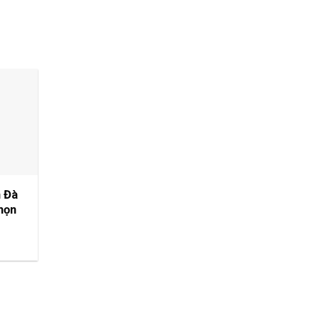
n Đà
họn