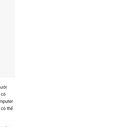
gười
 có
omputer
 có thể