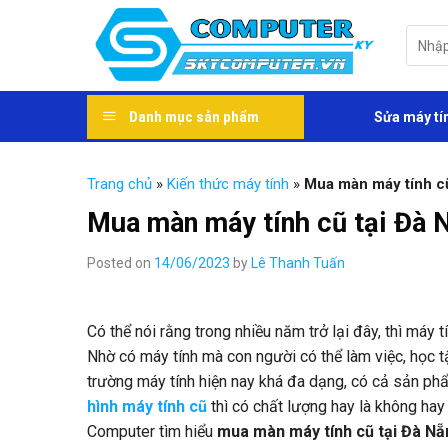
Skip
to
Tìm
kiếm:
content
Danh mục sản phẩm
Sửa máy tí
Trang chủ
»
Kiến thức máy tính
»
Mua màn máy tính cũ
Mua màn máy tính cũ tại Đà 
Posted on
14/06/2023
by
Lê Thanh Tuấn
Có thể nói rằng trong nhiều năm trở lại đây, thì máy 
Nhờ có máy tính mà con người có thể làm việc, học tập
trường máy tính hiện nay khá đa dạng, có cả sản phẩm
hình máy tính cũ
thì có chất lượng hay là không ha
Computer tìm hiểu
mua màn máy tính cũ tại Đà Nẵ