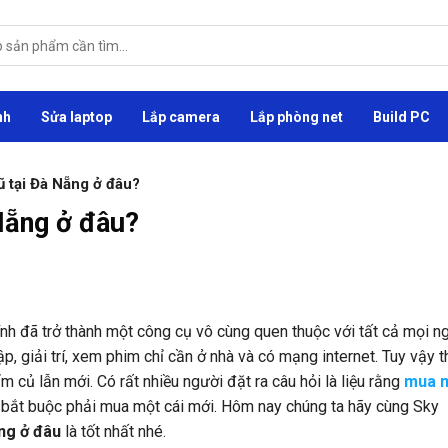
nh
Sửa laptop
Lắp camera
Lắp phòng net
Build PC
 tại Đà Nẵng ở đâu?
Nẵng ở đâu?
tính đã trở thành một công cụ vô cùng quen thuộc với tất cả mọi n
, giải trí, xem phim chỉ cần ở nhà và có mạng internet. Tuy vậy t
 củ lẫn mới. Có rất nhiều người đặt ra câu hỏi là liệu rằng
mua 
y bắt buộc phải mua một cái mới. Hôm nay chúng ta hãy cùng Sky
ng ở đâu
là tốt nhất nhé.