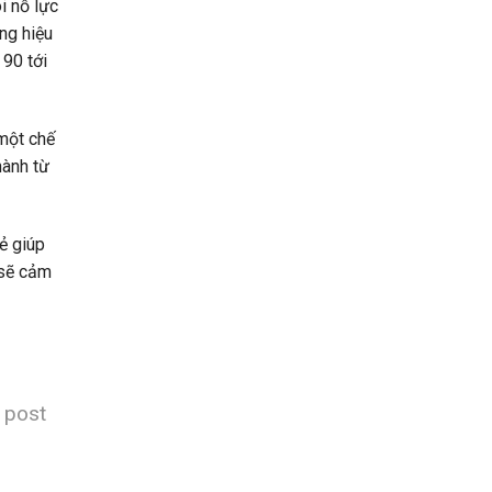
i nỗ lực
ng hiệu
 90 tới
một chế
hành từ
ẻ giúp
 sẽ cảm
s post