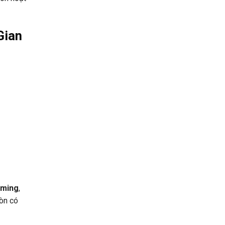
Gian
aming
,
còn có