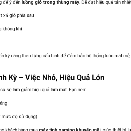
ng để ý đến
luồng gió trong thùng máy
. Để đạt hiệu quả tản nhiệt
ạt xả gió phía sau
g không khí
ấn kỹ càng theo từng cấu hình để đảm bảo hệ thống luôn mát mẻ,
nh Kỳ – Việc Nhỏ, Hiệu Quả Lớn
 cũ sẽ làm giảm hiệu quả làm mát. Bạn nên:
háng
ùy mức độ sử dụng)
 cho khách hàng mua
máy tính gaming khuyến mãi
, giúp thiết bị 