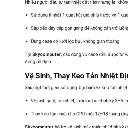
Nhiều người đầu tư tản nhiệt đắt tiền nhưng lại khô
Sử dụng ít nhất 1 quạt hút gió phía trước và 1 qu
Sắp xếp dây cáp gọn gàng để không cản trở luồn
Dùng case có lưới lọc bụi, không gian thoáng
Tại
Skycomputer
, các dòng vỏ case đều được tư v
động ổn định.
Vệ Sinh, Thay Keo Tản Nhiệt Đị
Sau một thời gian sử dụng, bụi bám và keo tản nhiệt
Vệ sinh quạt, tản nhiệt, lưới lọc bụi định kỳ 3–6 t
Thay keo tản nhiệt cho CPU mỗi 12–18 tháng (t
Skycomputer
hỗ trợ vệ sinh máy miễn phí định kỳ