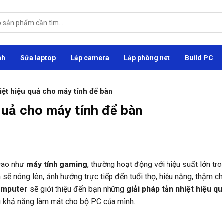
nh
Sửa laptop
Lắp camera
Lắp phòng net
Build PC
iệt hiệu quả cho máy tính để bàn
 quả cho máy tính để bàn
 cao như
máy tính gaming
, thường hoạt động với hiệu suất lớn tro
n sẽ nóng lên, ảnh hưởng trực tiếp đến tuổi thọ, hiệu năng, thậm ch
omputer
sẽ giới thiệu đến bạn những
giải pháp tản nhiệt hiệu q
ưu khả năng làm mát cho bộ PC của mình.