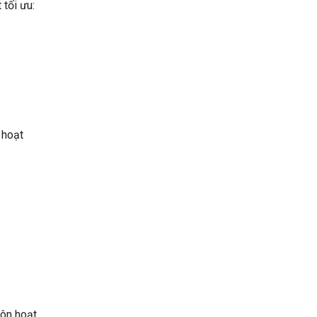
 tối ưu:
 hoạt
luôn hoạt