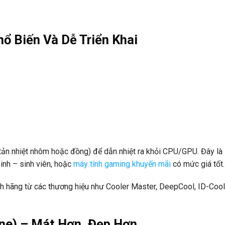
hổ Biến Và Dễ Triển Khai
(tản nhiệt nhôm hoặc đồng) để dẫn nhiệt ra khỏi CPU/GPU. Đây là 
inh – sinh viên, hoặc
máy tính gaming khuyến mãi
có mức giá tốt.
nh hãng từ các thương hiệu như Cooler Master, DeepCool, ID-Coo
One) – Mát Hơn, Đẹp Hơn