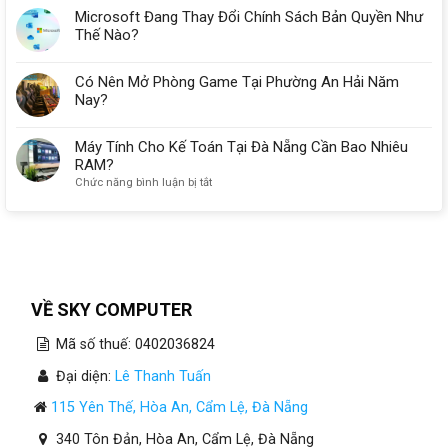
Microsoft Đang Thay Đổi Chính Sách Bản Quyền Như
Thế Nào?
Có Nên Mở Phòng Game Tại Phường An Hải Năm
Nay?
Máy Tính Cho Kế Toán Tại Đà Nẵng Cần Bao Nhiêu
RAM?
ở
Chức năng bình luận bị tắt
Máy
Tính
Cho
Kế
Toán
Tại
Đà
VỀ SKY COMPUTER
Nẵng
Cần
Mã số thuế: 0402036824
Bao
Nhiêu
Đại diện:
Lê Thanh Tuấn
RAM?
115 Yên Thế, Hòa An, Cẩm Lệ, Đà Nẵng
340 Tôn Đản, Hòa An, Cẩm Lệ, Đà Nẵng