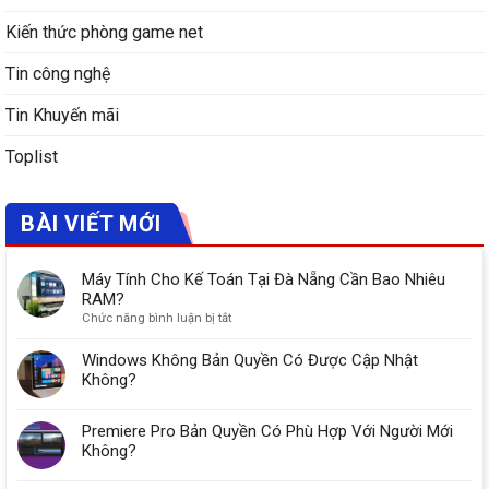
Kiến thức phòng game net
Tin công nghệ
Tin Khuyến mãi
Toplist
BÀI VIẾT MỚI
Máy Tính Cho Kế Toán Tại Đà Nẵng Cần Bao Nhiêu
RAM?
ở
Chức năng bình luận bị tắt
Máy
Tính
Windows Không Bản Quyền Có Được Cập Nhật
Cho
Không?
Kế
Toán
Premiere Pro Bản Quyền Có Phù Hợp Với Người Mới
Tại
Đà
Không?
Nẵng
Cần