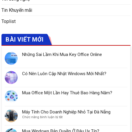
Tin Khuyến mãi
Toplist
BÀI VIẾT MỚI
Những Sai Lầm Khi Mua Key Office Online
Có Nên Luôn Cập Nhật Windows Mới Nhất?
Mua Office Một Lần Hay Thuê Bao Hàng Năm?
Máy Tính Cho Doanh Nghiệp Nhỏ Tại Đà Nẵng
ở
Chức năng bình luận bị tắt
Máy
Tính
Mua Windows Bản Quyền Ở Đâu Uy Tín?
Cho