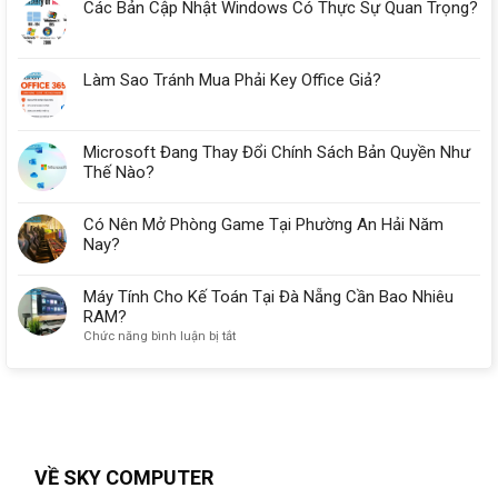
Các Bản Cập Nhật Windows Có Thực Sự Quan Trọng?
Làm Sao Tránh Mua Phải Key Office Giả?
Microsoft Đang Thay Đổi Chính Sách Bản Quyền Như
Thế Nào?
Có Nên Mở Phòng Game Tại Phường An Hải Năm
Nay?
Máy Tính Cho Kế Toán Tại Đà Nẵng Cần Bao Nhiêu
RAM?
ở
Chức năng bình luận bị tắt
Máy
Tính
Cho
Kế
Toán
Tại
Đà
VỀ SKY COMPUTER
Nẵng