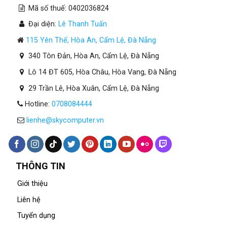
Cần
Mã số thuế: 0402036824
Bao
Nhiêu
Đại diện:
Lê Thanh Tuấn
RAM?
115 Yên Thế, Hòa An, Cẩm Lệ, Đà Nẵng
340 Tôn Đản, Hòa An, Cẩm Lệ, Đà Nẵng
Lô 14 ĐT 605, Hòa Châu, Hòa Vang, Đà Nẵng
29 Trần Lê, Hòa Xuân, Cẩm Lệ, Đà Nẵng
Hotline:
0708084444
lienhe@skycomputer.vn
THÔNG TIN
Giới thiệu
Liên hệ
Tuyển dụng