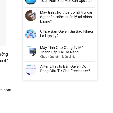
Toàn Hơn Sau Mỗi Bản Update?
Máy tính cho thuê có hỗ trợ cài
đặt phần mềm quản lý tài chính
không?
Office Bản Quyền Giá Bao Nhiêu
Là Hợp Lý?
Máy Tính Cho Công Ty Mới
Thành Lập Tại Đà Nẵng
hưởng
ở
Chức năng bình luận bị tắt
au đó
Máy
Tính
After Effects Bản Quyền Có
Cho
Đáng Đầu Tư Cho Freelancer?
Công
Ty
Mới
Thành
ch hoạt
Lập
Tại
Đà
Nẵng