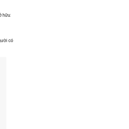
ở hữu:
gười có