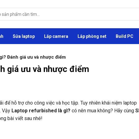
nh
Sửa laptop
Lắp camera
Lắp phòng net
Build PC
 gì? Đánh giá ưu và nhược điểm
nh giá ưu và nhược điểm
ãi để hỗ trợ cho công việc và học tập. Tuy nhiên khái niệm laptop
g. Vậy
Laptop refurbished là gì?
có nên mua không? Hãy cùng
S
ng bài viết sau nhé!