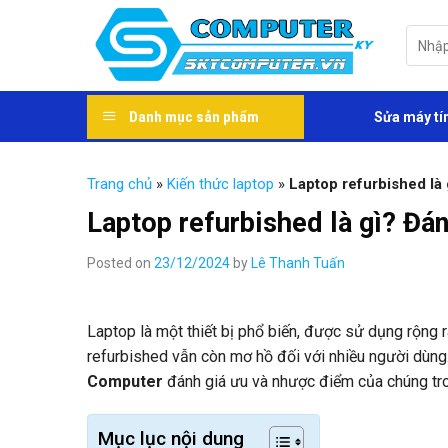
Skip
to
Tìm
kiếm:
content
Danh mục sản phẩm
Sửa máy tí
Trang chủ
»
Kiến thức laptop
»
Laptop refurbished là
Laptop refurbished là gì? Đá
Posted on
23/12/2024
by
Lê Thanh Tuấn
Laptop là một thiết bị phổ biến, được sử dụng rộng r
refurbished vẫn còn mơ hồ đối với nhiều người dùn
Computer
đánh giá ưu và nhược điểm của chúng tro
Mục lục nội dung