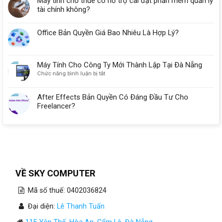
Máy tính cho thuê có hỗ trợ cài đặt phần mềm quản lý
tài chính không?
Office Bản Quyền Giá Bao Nhiêu Là Hợp Lý?
Máy Tính Cho Công Ty Mới Thành Lập Tại Đà Nẵng
ở
Chức năng bình luận bị tắt
Máy
Tính
After Effects Bản Quyền Có Đáng Đầu Tư Cho
Cho
Freelancer?
Công
Ty
Mới
Thành
Lập
Tại
Đà
Nẵng
VỀ SKY COMPUTER
Mã số thuế: 0402036824
Đại diện:
Lê Thanh Tuấn