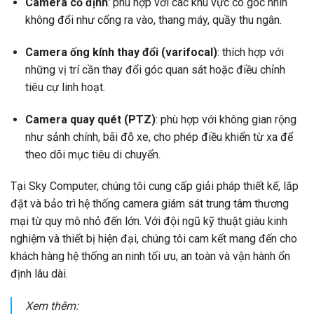
Camera cố định
: phù hợp với các khu vực có góc nhìn
không đổi như cổng ra vào, thang máy, quầy thu ngân.
Camera ống kính thay đổi (varifocal)
: thích hợp với
những vị trí cần thay đổi góc quan sát hoặc điều chỉnh
tiêu cự linh hoạt.
Camera quay quét (PTZ)
: phù hợp với không gian rộng
như sảnh chính, bãi đỗ xe, cho phép điều khiển từ xa để
theo dõi mục tiêu di chuyển.
Tại Sky Computer, chúng tôi cung cấp giải pháp thiết kế, lắp
đặt và bảo trì hệ thống camera giám sát trung tâm thương
mại từ quy mô nhỏ đến lớn. Với đội ngũ kỹ thuật giàu kinh
nghiệm và thiết bị hiện đại, chúng tôi cam kết mang đến cho
khách hàng hệ thống an ninh tối ưu, an toàn và vận hành ổn
định lâu dài.
Xem thêm: