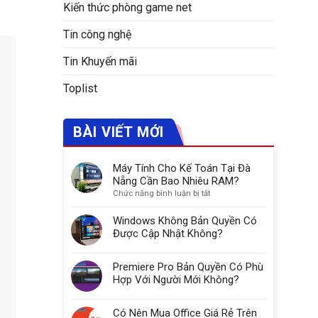
Kiến thức phòng game net
Tin công nghệ
Tin Khuyến mãi
Toplist
BÀI VIẾT MỚI
Máy Tính Cho Kế Toán Tại Đà
Nẵng Cần Bao Nhiêu RAM?
ở
Chức năng bình luận bị tắt
Máy
Tính
Windows Không Bản Quyền Có
Cho
Được Cập Nhật Không?
Kế
Toán
Premiere Pro Bản Quyền Có Phù
Tại
Đà
Hợp Với Người Mới Không?
Nẵng
Cần
Có Nên Mua Office Giá Rẻ Trên
Bao