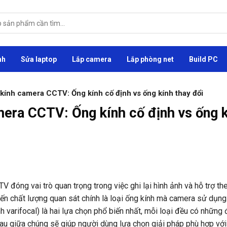
nh
Sửa laptop
Lắp camera
Lắp phòng net
Build PC
 kính camera CCTV: Ống kính cố định vs ống kính thay đổi
mera CCTV: Ống kính cố định vs ống 
V đóng vai trò quan trọng trong việc ghi lại hình ảnh và hỗ trợ th
đến chất lượng quan sát chính là loại ống kính mà camera sử dụng
nh varifocal) là hai lựa chọn phổ biến nhất, mỗi loại đều có những
hau giữa chúng sẽ giúp người dùng lựa chọn giải pháp phù hợp với