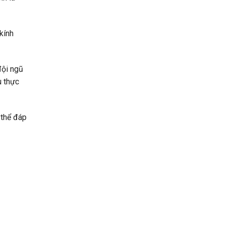
kính
đội ngũ
u thực
 thể đáp