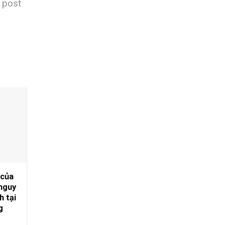
s post
 của
 nguy
h tại
g