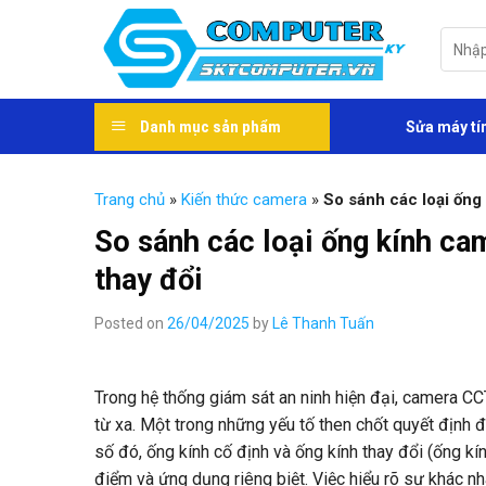
Skip
to
Tìm
kiếm:
content
Danh mục sản phẩm
Sửa máy tí
Trang chủ
»
Kiến thức camera
»
So sánh các loại ống
So sánh các loại ống kính ca
thay đổi
Posted on
26/04/2025
by
Lê Thanh Tuấn
Trong hệ thống giám sát an ninh hiện đại, camera CCT
từ xa. Một trong những yếu tố then chốt quyết định 
số đó, ống kính cố định và ống kính thay đổi (ống kí
điểm và ứng dụng riêng biệt. Việc hiểu rõ sự khác n