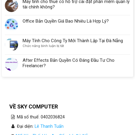
Máy tính cho thuê có hỗ trợ cài đặt phần mềm quản lý
tài chính không?
Office Bản Quyền Giá Bao Nhiêu Là Hợp Lý?
Máy Tính Cho Công Ty Mới Thành Lập Tại Đà Nẵng
ở
Chức năng bình luận bị tắt
Máy
Tính
After Effects Bản Quyền Có Đáng Đầu Tư Cho
Cho
Freelancer?
Công
Ty
Mới
Thành
Lập
Tại
Đà
Nẵng
VỀ SKY COMPUTER
Mã số thuế: 0402036824
Đại diện:
Lê Thanh Tuấn