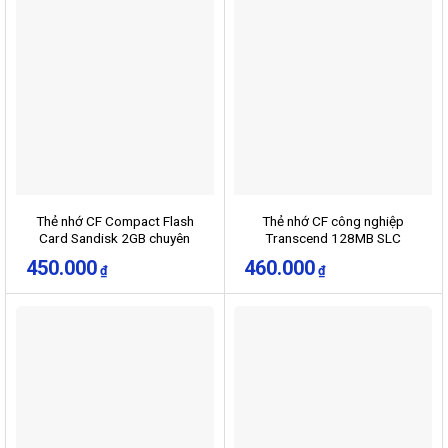
Thẻ nhớ CF Compact Flash
Thẻ nhớ CF công nghiệp
Card Sandisk 2GB chuyên
Transcend 128MB SLC
dùng cho máy CNC, cơ khí
450.000
460.000
₫
₫