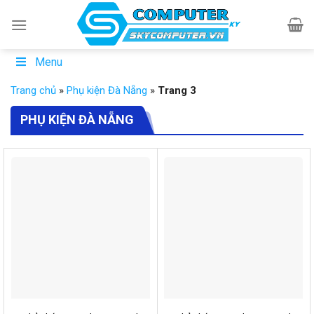
Skip
to
content
Menu
Trang chủ
»
Phụ kiện Đà Nẵng
»
Trang 3
PHỤ KIỆN ĐÀ NẴNG