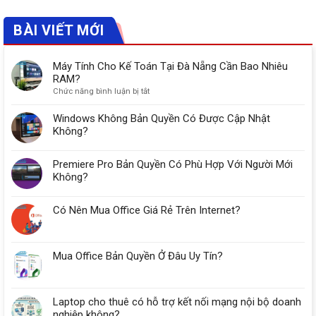
BÀI VIẾT MỚI
Máy Tính Cho Kế Toán Tại Đà Nẵng Cần Bao Nhiêu
RAM?
ở
Chức năng bình luận bị tắt
Máy
Tính
Windows Không Bản Quyền Có Được Cập Nhật
Cho
Không?
Kế
Toán
Premiere Pro Bản Quyền Có Phù Hợp Với Người Mới
Tại
Đà
Không?
Nẵng
Cần
Có Nên Mua Office Giá Rẻ Trên Internet?
Bao
Nhiêu
RAM?
Mua Office Bản Quyền Ở Đâu Uy Tín?
Laptop cho thuê có hỗ trợ kết nối mạng nội bộ doanh
nghiệp không?