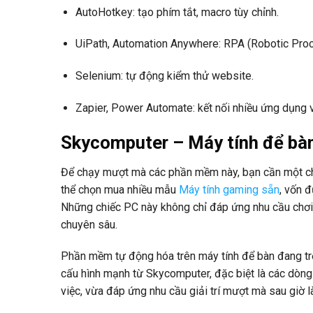
AutoHotkey: tạo phím tắt, macro tùy chỉnh.
UiPath, Automation Anywhere: RPA (Robotic Pro
Selenium: tự động kiểm thử website.
Zapier, Power Automate: kết nối nhiều ứng dụng và
Skycomputer – Máy tính để bàn
Để chạy mượt mà các phần mềm này, bạn cần một chi
thể chọn mua nhiều mẫu
Máy tính gaming sẵn
, vốn 
Những chiếc PC này không chỉ đáp ứng nhu cầu chơi 
chuyên sâu.
Phần mềm tự động hóa trên máy tính để bàn đang trở 
cấu hình mạnh từ Skycomputer, đặc biệt là các dòng
việc, vừa đáp ứng nhu cầu giải trí mượt mà sau giờ l