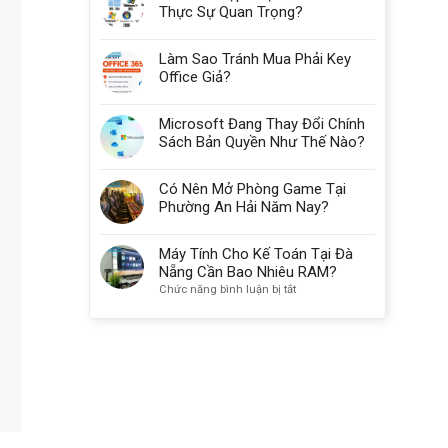
Thực Sự Quan Trọng?
Làm Sao Tránh Mua Phải Key
Office Giả?
Microsoft Đang Thay Đổi Chính
Sách Bản Quyền Như Thế Nào?
Có Nên Mở Phòng Game Tại
Phường An Hải Năm Nay?
Máy Tính Cho Kế Toán Tại Đà
Nẵng Cần Bao Nhiêu RAM?
ở
Chức năng bình luận bị tắt
Máy
Tính
Cho
Kế
Toán
Tại
Đà
Nẵng
Cần