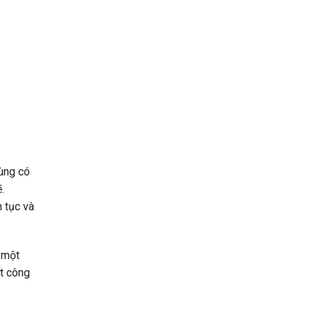
Bao
Nhiêu
RAM?
ùng có
.
 tục và
 một
ất công