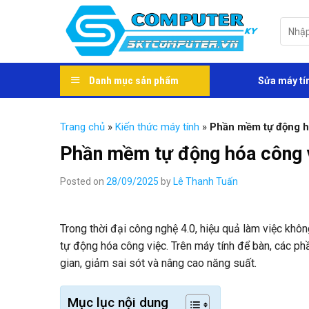
Skip
to
Tìm
kiếm:
content
Danh mục sản phẩm
Sửa máy tí
Trang chủ
»
Kiến thức máy tính
»
Phần mềm tự động hó
Phần mềm tự động hóa công v
Posted on
28/09/2025
by
Lê Thanh Tuấn
Trong thời đại công nghệ 4.0, hiệu quả làm việc kh
tự động hóa công việc. Trên máy tính để bàn, các p
gian, giảm sai sót và nâng cao năng suất.
Mục lục nội dung