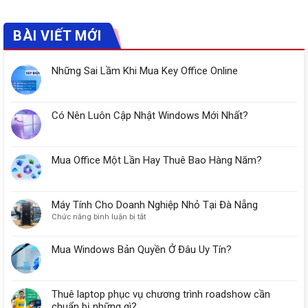
BÀI VIẾT MỚI
Những Sai Lầm Khi Mua Key Office Online
Có Nên Luôn Cập Nhật Windows Mới Nhất?
Mua Office Một Lần Hay Thuê Bao Hàng Năm?
Máy Tính Cho Doanh Nghiệp Nhỏ Tại Đà Nẵng
ở
Chức năng bình luận bị tắt
Máy
Tính
Mua Windows Bản Quyền Ở Đâu Uy Tín?
Cho
Doanh
Nghiệp
Nhỏ
Thuê laptop phục vụ chương trình roadshow cần
Tại
chuẩn bị những gì?