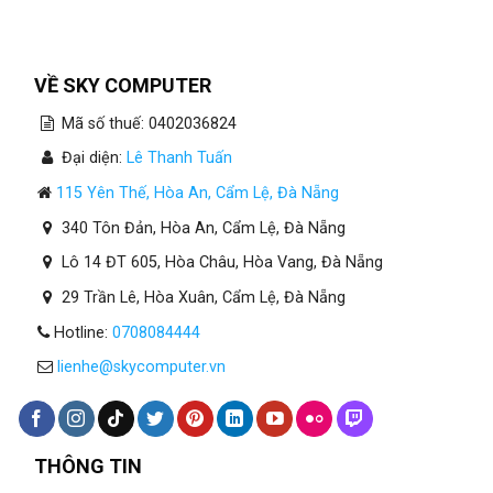
Cho
Kế
Toán
Tại
Đà
VỀ SKY COMPUTER
Nẵng
Cần
Mã số thuế: 0402036824
Bao
Nhiêu
Đại diện:
Lê Thanh Tuấn
RAM?
115 Yên Thế, Hòa An, Cẩm Lệ, Đà Nẵng
340 Tôn Đản, Hòa An, Cẩm Lệ, Đà Nẵng
Lô 14 ĐT 605, Hòa Châu, Hòa Vang, Đà Nẵng
29 Trần Lê, Hòa Xuân, Cẩm Lệ, Đà Nẵng
Hotline:
0708084444
lienhe@skycomputer.vn
THÔNG TIN