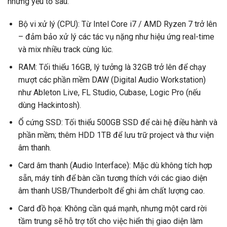
những yếu tố sau:
Bộ vi xử lý (CPU): Từ Intel Core i7 / AMD Ryzen 7 trở lên
– đảm bảo xử lý các tác vụ nặng như hiệu ứng real-time
và mix nhiều track cùng lúc.
RAM: Tối thiểu 16GB, lý tưởng là 32GB trở lên để chạy
mượt các phần mềm DAW (Digital Audio Workstation)
như Ableton Live, FL Studio, Cubase, Logic Pro (nếu
dùng Hackintosh).
Ổ cứng SSD: Tối thiểu 500GB SSD để cài hệ điều hành và
phần mềm; thêm HDD 1TB để lưu trữ project và thư viện
âm thanh.
Card âm thanh (Audio Interface): Mặc dù không tích hợp
sẵn, máy tính để bàn cần tương thích với các giao diện
âm thanh USB/Thunderbolt để ghi âm chất lượng cao.
Card đồ họa: Không cần quá mạnh, nhưng một card rời
tầm trung sẽ hỗ trợ tốt cho việc hiển thị giao diện làm