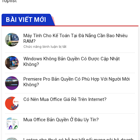
Toplist
BÀI VIẾT MỚI
Máy Tính Cho Kế Toán Tại Đà Nẵng Cần Bao Nhiêu
RAM?
ở
Chức năng bình luận bị tắt
Máy
Tính
Windows Không Bản Quyền Có Được Cập Nhật
Cho
Không?
Kế
Toán
Premiere Pro Bản Quyền Có Phù Hợp Với Người Mới
Tại
Đà
Không?
Nẵng
Cần
Có Nên Mua Office Giá Rẻ Trên Internet?
Bao
Nhiêu
RAM?
Mua Office Bản Quyền Ở Đâu Uy Tín?
Laptop cho thuê có hỗ trợ kết nối mạng nội bộ doanh