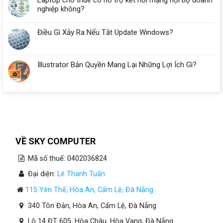
nghiệp không?
Điều Gì Xảy Ra Nếu Tắt Update Windows?
Illustrator Bản Quyền Mang Lại Những Lợi Ích Gì?
VỀ SKY COMPUTER
Mã số thuế: 0402036824
Đại diện:
Lê Thanh Tuấn
115 Yên Thế, Hòa An, Cẩm Lệ, Đà Nẵng
340 Tôn Đản, Hòa An, Cẩm Lệ, Đà Nẵng
Lô 14 ĐT 605, Hòa Châu, Hòa Vang, Đà Nẵng