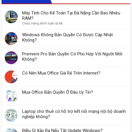
Máy Tính Cho Kế Toán Tại Đà Nẵng Cần Bao Nhiêu
RAM?
ở
Chức năng bình luận bị tắt
Máy
Tính
Windows Không Bản Quyền Có Được Cập Nhật
Cho
Không?
Kế
Toán
Premiere Pro Bản Quyền Có Phù Hợp Với Người Mới
Tại
Đà
Không?
Nẵng
Cần
Có Nên Mua Office Giá Rẻ Trên Internet?
Bao
Nhiêu
RAM?
Mua Office Bản Quyền Ở Đâu Uy Tín?
Laptop cho thuê có hỗ trợ kết nối mạng nội bộ doanh
nghiệp không?
Điều Gì Xảy Ra Nếu Tắt Update Windows?