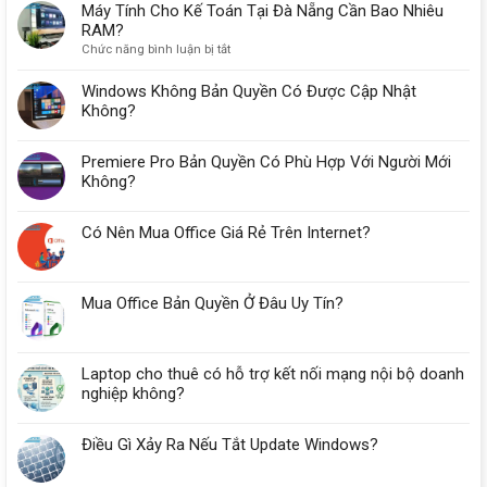
Máy Tính Cho Kế Toán Tại Đà Nẵng Cần Bao Nhiêu
RAM?
ở
Chức năng bình luận bị tắt
Máy
Tính
Windows Không Bản Quyền Có Được Cập Nhật
Cho
Không?
Kế
Toán
Premiere Pro Bản Quyền Có Phù Hợp Với Người Mới
Tại
Đà
Không?
Nẵng
Cần
Có Nên Mua Office Giá Rẻ Trên Internet?
Bao
Nhiêu
RAM?
Mua Office Bản Quyền Ở Đâu Uy Tín?
Laptop cho thuê có hỗ trợ kết nối mạng nội bộ doanh
nghiệp không?
Điều Gì Xảy Ra Nếu Tắt Update Windows?