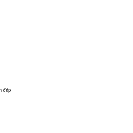
àn đáp