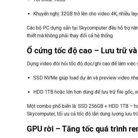
Khuyến nghị: 32GB trở lên cho video 4K, nhiều lay
Các bộ PC dựng sẵn tại Skycomputer đều hỗ trợ nân
thiết mà không phải thay đổi cả hệ thống.
Ổ cứng tốc độ cao – Lưu trữ và
Dựng video đòi hỏi tốc độ đọc/ghi cao để làm việc v
SSD NVMe giúp load dự án và preview video nh
HDD 1TB hoặc lớn hơn dùng để lưu trữ file gốc, 
Một combo phổ biến là: SSD 256GB + HDD 1TB – hoàn
Skycomputer, tối ưu cả tốc độ lẫn dung lượng lưu tr
GPU rời – Tăng tốc quá trình re