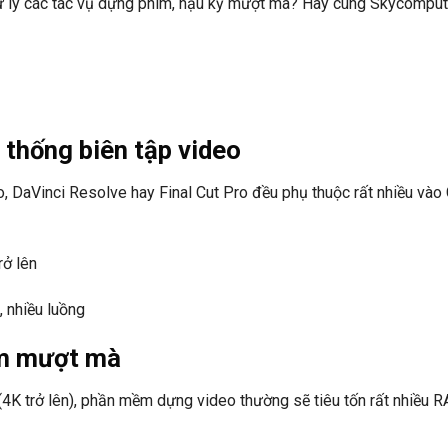
 lý các tác vụ dựng phim, hậu kỳ mượt mà? Hãy cùng Skycomput
 thống biên tập video
DaVinci Resolve hay Final Cut Pro đều phụ thuộc rất nhiều vào
rở lên
, nhiều luồng
ệm mượt mà
 (4K trở lên), phần mềm dựng video thường sẽ tiêu tốn rất nhiều 