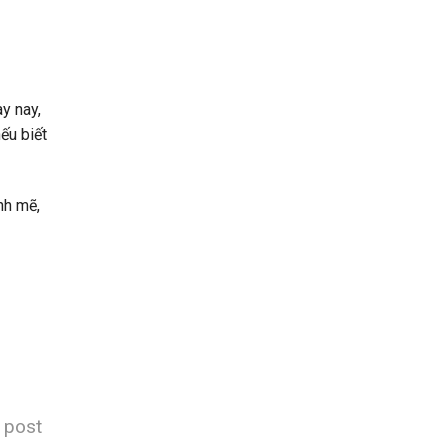
y nay,
ếu biết
nh mẽ,
s post