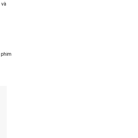
 và
g phim