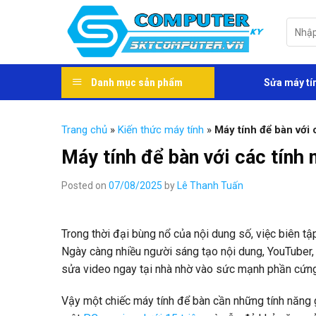
Skip
to
Tìm
kiếm:
content
Danh mục sản phẩm
Sửa máy tí
Trang chủ
»
Kiến thức máy tính
»
Máy tính để bàn với 
Máy tính để bàn với các tính 
Posted on
07/08/2025
by
Lê Thanh Tuấn
Trong thời đại bùng nổ của nội dung số, việc biên t
Ngày càng nhiều người sáng tạo nội dung, YouTuber,
sửa video ngay tại nhà nhờ vào sức mạnh phần cứng 
Vậy một chiếc máy tính để bàn cần những tính năng 