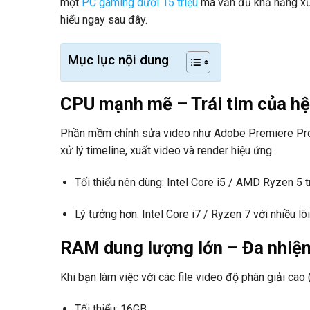
một
PC gaming dưới 15 triệu
mà vẫn đủ khả năng xử
hiểu ngay sau đây.
Mục lục nội dung
CPU mạnh mẽ – Trái tim của hệ
Phần mềm chỉnh sửa video như Adobe Premiere Pro, 
xử lý timeline, xuất video và render hiệu ứng.
Tối thiểu nên dùng: Intel Core i5 / AMD Ryzen 5 t
Lý tưởng hơn: Intel Core i7 / Ryzen 7 với nhiều lõi
RAM dung lượng lớn – Đa nhi
Khi bạn làm việc với các file video độ phân giải cao
Tối thiểu: 16GB