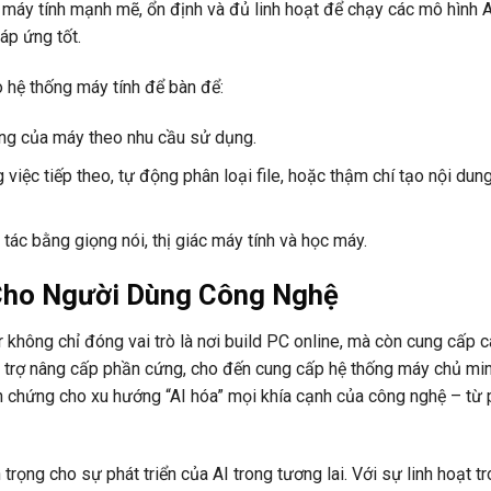
 máy tính mạnh mẽ, ổn định và đủ linh hoạt để chạy các mô hình 
áp ứng tốt.
o hệ thống máy tính để bàn để:
ộng của máy theo nhu cầu sử dụng.
g việc tiếp theo, tự động phân loại file, hoặc thậm chí tạo nội du
tác bằng giọng nói, thị giác máy tính và học máy.
Cho Người Dùng Công Nghệ
hông chỉ đóng vai trò là nơi build PC online, mà còn cung cấp c
hỗ trợ nâng cấp phần cứng, cho đến cung cấp hệ thống máy chủ mi
inh chứng cho xu hướng “AI hóa” mọi khía cạnh của công nghệ – từ
trọng cho sự phát triển của AI trong tương lai. Với sự linh hoạt tr