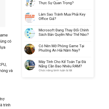
Thực Sự Quan Trọng?
Làm Sao Tránh Mua Phải Key
Office Giả?
Microsoft Đang Thay Đổi Chính
Sách Bản Quyền Như Thế Nào?
 game
dùng có
Có Nên Mở Phòng Game Tại
 lựa
Phường An Hải Năm Nay?
Máy Tính Cho Kế Toán Tại Đà
CPU,
Nẵng Cần Bao Nhiêu RAM?
chóng và
ở
Chức năng bình luận bị tắt
Máy
Tính
Cho
Kế
Toán
Tại
trợ
Đà
Nẵng
à trình
Cần