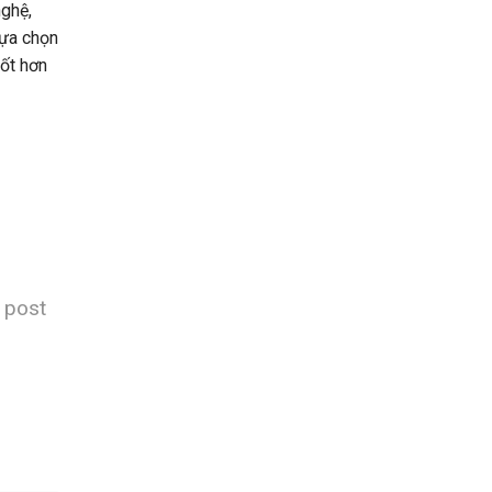
nghệ,
lựa chọn
tốt hơn
s post