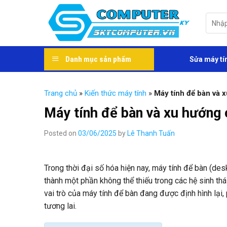
Skip
to
Tìm
kiếm:
content
Danh mục sản phẩm
Sửa máy tí
Trang chủ
»
Kiến thức máy tính
»
Máy tính để bàn và 
Máy tính để bàn và xu hướng 
Posted on
03/06/2025
by
Lê Thanh Tuấn
Trong thời đại số hóa hiện nay, máy tính để bàn (de
thành một phần không thể thiếu trong các hệ sinh thái
vai trò của máy tính để bàn đang được định hình lại
tương lai.