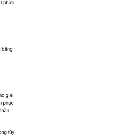
AI phức
Bao
Nhiêu
RAM?
ng bằng
ác giải
ni phục
 phần
ong tùy