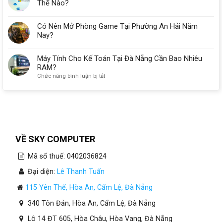
Thế Nào?
Có Nên Mở Phòng Game Tại Phường An Hải Năm
Nay?
Máy Tính Cho Kế Toán Tại Đà Nẵng Cần Bao Nhiêu
RAM?
ở
Chức năng bình luận bị tắt
Máy
Tính
Cho
Kế
Toán
Tại
Đà
VỀ SKY COMPUTER
Nẵng
Cần
Mã số thuế: 0402036824
Bao
Nhiêu
Đại diện:
Lê Thanh Tuấn
RAM?
115 Yên Thế, Hòa An, Cẩm Lệ, Đà Nẵng
340 Tôn Đản, Hòa An, Cẩm Lệ, Đà Nẵng
Lô 14 ĐT 605, Hòa Châu, Hòa Vang, Đà Nẵng