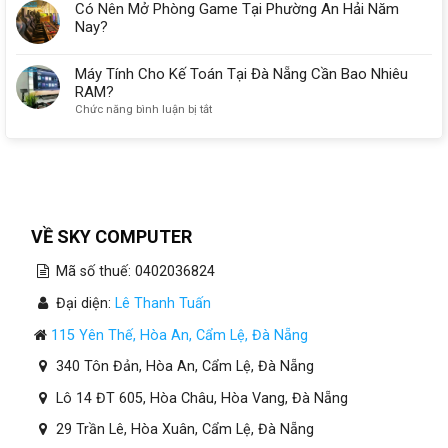
Có Nên Mở Phòng Game Tại Phường An Hải Năm
Nay?
Máy Tính Cho Kế Toán Tại Đà Nẵng Cần Bao Nhiêu
RAM?
ở
Chức năng bình luận bị tắt
Máy
Tính
Cho
Kế
Toán
Tại
Đà
VỀ SKY COMPUTER
Nẵng
Cần
Mã số thuế: 0402036824
Bao
Nhiêu
Đại diện:
Lê Thanh Tuấn
RAM?
115 Yên Thế, Hòa An, Cẩm Lệ, Đà Nẵng
340 Tôn Đản, Hòa An, Cẩm Lệ, Đà Nẵng
Lô 14 ĐT 605, Hòa Châu, Hòa Vang, Đà Nẵng
29 Trần Lê, Hòa Xuân, Cẩm Lệ, Đà Nẵng