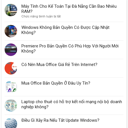
Máy Tính Cho Kế Toán Tại Đà Nẵng Cần Bao Nhiêu
RAM?
ở
Chức năng bình luận bị tắt
Máy
Tính
Windows Không Bản Quyền Có Được Cập Nhật
Cho
Không?
Kế
Toán
Premiere Pro Bản Quyền Có Phù Hợp Với Người Mới
Tại
Đà
Không?
Nẵng
Cần
Có Nên Mua Office Giá Rẻ Trên Internet?
Bao
Nhiêu
RAM?
Mua Office Bản Quyền Ở Đâu Uy Tín?
Laptop cho thuê có hỗ trợ kết nối mạng nội bộ doanh
nghiệp không?
Điều Gì Xảy Ra Nếu Tắt Update Windows?