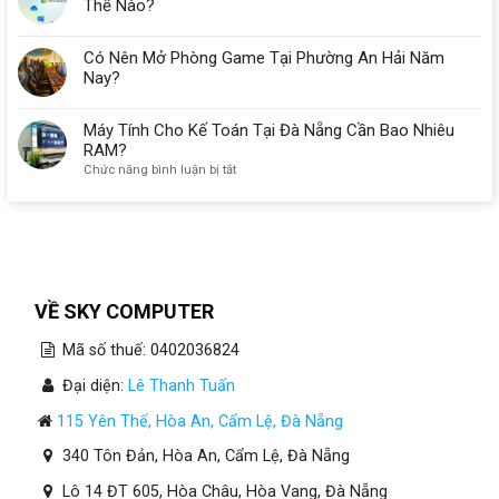
Thế Nào?
Có Nên Mở Phòng Game Tại Phường An Hải Năm
Nay?
Máy Tính Cho Kế Toán Tại Đà Nẵng Cần Bao Nhiêu
RAM?
ở
Chức năng bình luận bị tắt
Máy
Tính
Cho
Kế
Toán
Tại
Đà
VỀ SKY COMPUTER
Nẵng
Cần
Mã số thuế: 0402036824
Bao
Nhiêu
Đại diện:
Lê Thanh Tuấn
RAM?
115 Yên Thế, Hòa An, Cẩm Lệ, Đà Nẵng
340 Tôn Đản, Hòa An, Cẩm Lệ, Đà Nẵng
Lô 14 ĐT 605, Hòa Châu, Hòa Vang, Đà Nẵng