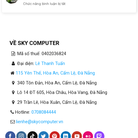
ở
Chức năng bình luận bị tắt
Máy
Tính
Cho
Kế
Toán
Tại
Đà
VỀ SKY COMPUTER
Nẵng
Cần
Mã số thuế: 0402036824
Bao
Nhiêu
Đại diện:
Lê Thanh Tuấn
RAM?
115 Yên Thế, Hòa An, Cẩm Lệ, Đà Nẵng
340 Tôn Đản, Hòa An, Cẩm Lệ, Đà Nẵng
Lô 14 ĐT 605, Hòa Châu, Hòa Vang, Đà Nẵng
29 Trần Lê, Hòa Xuân, Cẩm Lệ, Đà Nẵng
Hotline:
0708084444
lienhe@skycomputer.vn