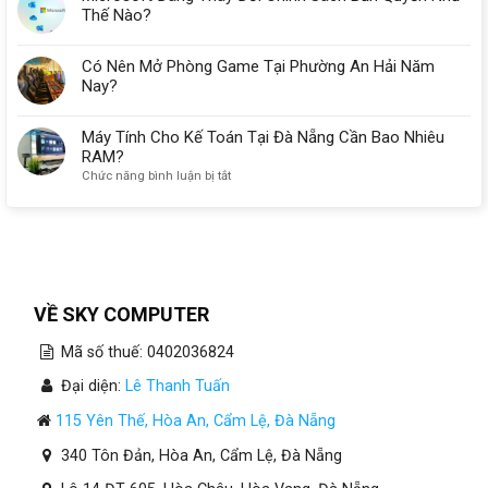
Thế Nào?
Có Nên Mở Phòng Game Tại Phường An Hải Năm
Nay?
Máy Tính Cho Kế Toán Tại Đà Nẵng Cần Bao Nhiêu
RAM?
ở
Chức năng bình luận bị tắt
Máy
Tính
Cho
Kế
Toán
Tại
Đà
VỀ SKY COMPUTER
Nẵng
Cần
Mã số thuế: 0402036824
Bao
Nhiêu
Đại diện:
Lê Thanh Tuấn
RAM?
115 Yên Thế, Hòa An, Cẩm Lệ, Đà Nẵng
340 Tôn Đản, Hòa An, Cẩm Lệ, Đà Nẵng