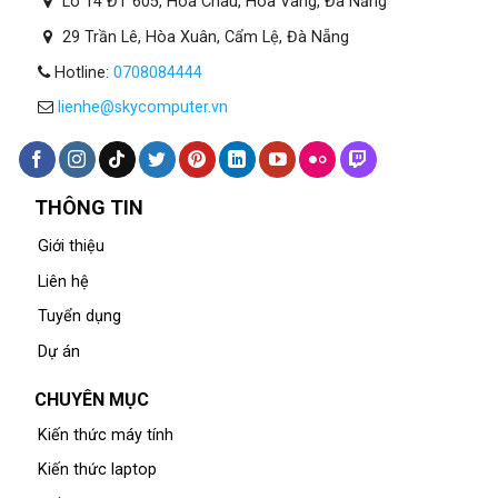
Lô 14 ĐT 605, Hòa Châu, Hòa Vang, Đà Nẵng
29 Trần Lê, Hòa Xuân, Cẩm Lệ, Đà Nẵng
Hotline:
0708084444
lienhe@skycomputer.vn
THÔNG TIN
Giới thiệu
Liên hệ
Tuyển dụng
Dự án
CHUYÊN MỤC
Kiến thức máy tính
Kiến thức laptop