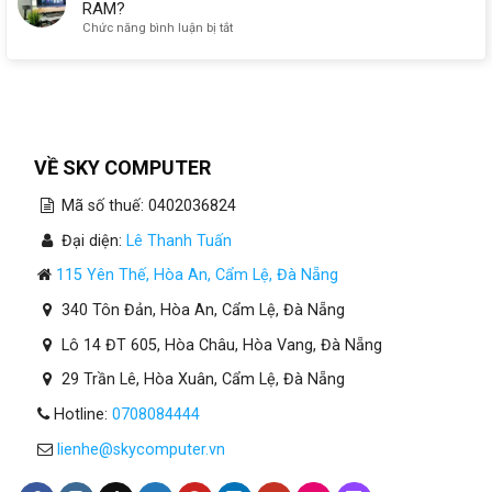
RAM?
ở
Chức năng bình luận bị tắt
Máy
Tính
Cho
Kế
Toán
Tại
Đà
VỀ SKY COMPUTER
Nẵng
Cần
Mã số thuế: 0402036824
Bao
Nhiêu
Đại diện:
Lê Thanh Tuấn
RAM?
115 Yên Thế, Hòa An, Cẩm Lệ, Đà Nẵng
340 Tôn Đản, Hòa An, Cẩm Lệ, Đà Nẵng
Lô 14 ĐT 605, Hòa Châu, Hòa Vang, Đà Nẵng
29 Trần Lê, Hòa Xuân, Cẩm Lệ, Đà Nẵng
Hotline:
0708084444
lienhe@skycomputer.vn