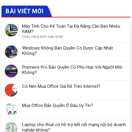
BÀI VIẾT MỚI
Máy Tính Cho Kế Toán Tại Đà Nẵng Cần Bao Nhiêu
RAM?
ở
Chức năng bình luận bị tắt
Máy
Tính
Windows Không Bản Quyền Có Được Cập Nhật
Cho
Không?
Kế
Toán
Premiere Pro Bản Quyền Có Phù Hợp Với Người Mới
Tại
Đà
Không?
Nẵng
Cần
Có Nên Mua Office Giá Rẻ Trên Internet?
Bao
Nhiêu
RAM?
Mua Office Bản Quyền Ở Đâu Uy Tín?
Laptop cho thuê có hỗ trợ kết nối mạng nội bộ doanh
nghiệp không?