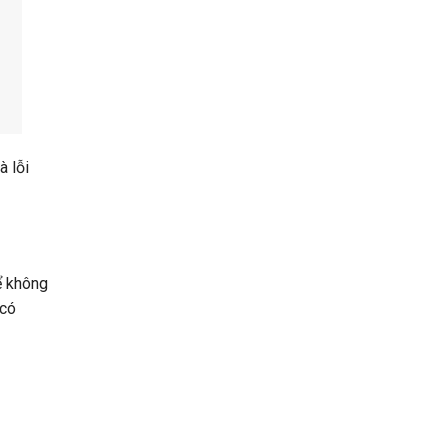
à lỗi
ể không
 có