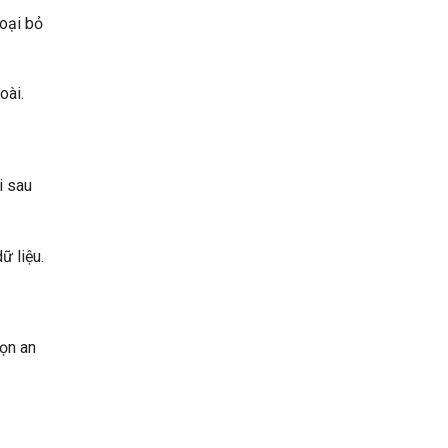
loại bỏ
oài.
i sau
ữ liệu.
họn an