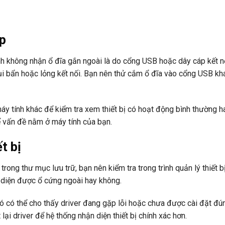
áp
h không nhận ổ đĩa gắn ngoài là do cổng USB hoặc dây cáp kết n
ụi bẩn hoặc lỏng kết nối. Bạn nên thử cắm ổ đĩa vào cổng USB kh
máy tính khác để kiểm tra xem thiết bị có hoạt động bình thường h
ể vấn đề nằm ở máy tính của bạn.
t bị
rong thư mục lưu trữ, bạn nên kiểm tra trong trình quản lý thiết b
n diện được ổ cứng ngoài hay không.
đó có thể cho thấy driver đang gặp lỗi hoặc chưa được cài đặt đú
ại driver để hệ thống nhận diện thiết bị chính xác hơn.