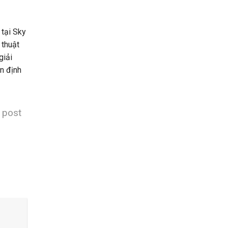
tại Sky
 thuật
giải
n định
s post