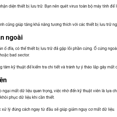
hận diện thiết bị lưu trữ. Bạn nên quét virus toàn bộ máy tính để 
ành cũng giúp tăng khả năng tương thích với các thiết bị lưu trữ ng
ắn ngoài
 ổ đĩa, có thể thiết bị lưu trữ đã gặp lỗi phần cứng. Ổ cứng ngoà
 hoặc bad sector.
 tâm kỹ thuật để kiểm tra chi tiết và tránh tự ý tháo lắp gây mất d
iên
 ngại mất dữ liệu quan trọng, việc nhờ đến kỹ thuật viên là lựa c
hôi phục dữ liệu khi cần thiết.
ệc xử lý đúng cách ngay từ đầu sẽ giúp giảm nguy cơ mất dữ liệu.