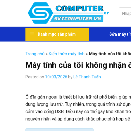
Skip
to
Tìm
kiếm:
content
Danh mục sản phẩm
Sửa máy tí
Trang chủ
»
Kiến thức máy tính
»
Máy tính của tôi khô
Máy tính của tôi không nhận ổ
Posted on
10/03/2026
by
Lê Thanh Tuấn
Ổ đĩa gắn ngoài là thiết bị lưu trữ rất phổ biến, giú
dung lượng lưu trữ. Tuy nhiên, trong quá trình sử dụ
cắm vào cổng USB. Điều này có thể gây khó khăn tron
nguyên nhân và áp dụng cách khắc phục phù hợp sẽ 