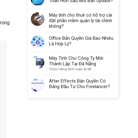
Toàn Hơn Sau Mỗi Bản Update?
Máy tính cho thuê có hỗ trợ cài
đặt phần mềm quản lý tài chính
trong
không?
Office Bản Quyền Giá Bao Nhiêu
Là Hợp Lý?
Máy Tính Cho Công Ty Mới
Thành Lập Tại Đà Nẵng
ở
Chức năng bình luận bị tắt
Máy
Tính
After Effects Bản Quyền Có
Cho
Đáng Đầu Tư Cho Freelancer?
Công
Ty
Mới
Thành
Lập
Tại
Đà
Nẵng