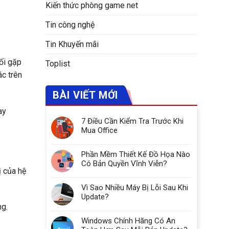
Kiến thức phòng game net
Tin công nghệ
Tin Khuyến mãi
ối gặp
Toplist
ác trên
BÀI VIẾT MỚI
ay
7 Điều Cần Kiểm Tra Trước Khi
Mua Office
Phần Mềm Thiết Kế Đồ Họa Nào
Có Bản Quyền Vĩnh Viễn?
ị của hệ
Vì Sao Nhiều Máy Bị Lỗi Sau Khi
Update?
ng.
Windows Chính Hãng Có An