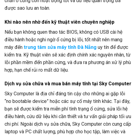
chắn ổ cứng còn hoạt động tốt và dữ liệu quan trọng đã
được sao lưu an toàn.
Khi nào nên nhờ đến kỹ thuật viên chuyên nghiệp
Nếu bạn không quen thao tác BIOS, không có USB cài hệ
điều hành hoặc nghi ngờ ổ cứng bị lỗi, tốt nhất nên mang
máy đến
trung tâm sửa máy tính Đà Nẵng
uy tín để được
kiểm tra. Kỹ thuật viên sẽ xác định chính xác nguyên nhân, từ
lỗi phần mềm đến phần cứng, và đưa ra phương án xử lý phù
hợp, hạn chế rủi ro mất dữ liệu.
Dịch vụ sửa chữa và mua bán máy tính tại Sky Computer
Sky Computer là địa chỉ đáng tin cậy cho những ai gặp lỗi
“no bootable device” hoặc các sự cố máy tính khác. Tại đây,
bạn sẽ được kiểm tra miễn phí tình trạng ổ cứng, sửa lỗi hệ
điều hành, cứu dữ liệu khi cần thiết và tư vấn giải pháp tối ưu
chi phí. Ngoài dịch vụ sửa chữa, Sky Computer còn cung cấp
laptop và PC chất lượng, phù hợp cho học tập, làm việc và