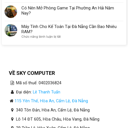
Có Nên Mở Phòng Game Tại Phường An Hải Năm
Nay?
Máy Tính Cho Kế Toán Tại Đà Nẵng Cần Bao Nhiêu
RAM?
ở
Chức năng bình luận bị tắt
Máy
Tính
Cho
Kế
Toán
Tại
Đà
VỀ SKY COMPUTER
Nẵng
Cần
Mã số thuế: 0402036824
Bao
Nhiêu
Đại diện:
Lê Thanh Tuấn
RAM?
115 Yên Thế, Hòa An, Cẩm Lệ, Đà Nẵng
340 Tôn Đản, Hòa An, Cẩm Lệ, Đà Nẵng
Lô 14 ĐT 605, Hòa Châu, Hòa Vang, Đà Nẵng